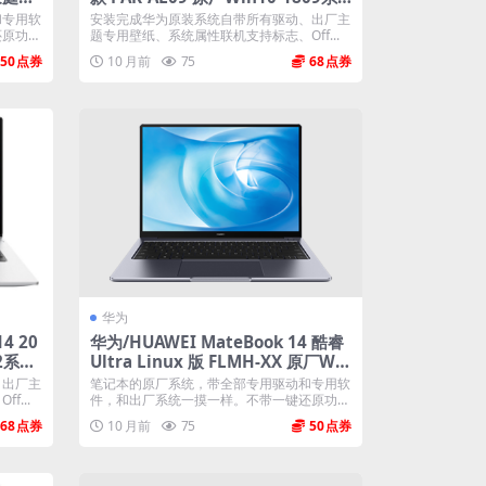
统 工厂文件 带F10智能还原
和专用软
安装完成华为原装系统自带所有驱动、出厂主
还原功
题专用壁纸、系统属性联机支持标志、Off...
50
10 月前
75
68
华为
4 20
华为/HUAWEI MateBook 14 酷睿
H2系统
Ultra Linux 版 FLMH-XX 原厂Win
11 24H2系统 原厂oem系统
、出厂主
笔记本的原厂系统，带全部专用驱动和专用软
...
件，和出厂系统一摸一样。不带一键还原功
能...
68
10 月前
75
50