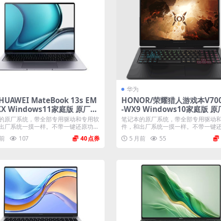
华为
UAWEI MateBook 13s EM
HONOR/荣耀猎人游戏本V700
XX Windows11家庭版 原厂oe
-WX9 Windows10家庭版 原
统
m系统
的原厂系统，带全部专用驱动和专用软
笔记本的原厂系统，带全部专用驱动
出厂系统一摸一样。不带一键还原功
件，和出厂系统一摸一样。不带一键
能...
月前
107
40
5 月前
55