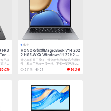
华为
 FRD
HONOR/荣耀MagicBook V14 202
厂oe
2 HGF-WXX Windows11 22H2 家
庭版 原厂oem系统
和专用软
笔记本的原厂系统，带全部专用驱动和专用软
还原功
件，和出厂系统一摸一样。不带一键还原功
能...
30
5 月前
64
50