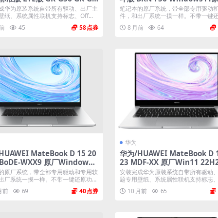
厂Win11 21H2系统 工厂文件
原厂oem系统
成华为原装系统自带所有驱动、出厂主
笔记本的原厂系统，带全部专用驱动
0智能还原
壁纸、系统属性联机支持标志、Off...
件，和出厂系统一摸一样。不带一键
能...
月前
45
58
8 月前
64
华为
UAWEI MateBook D 15 20
华为/HUAWEI MateBook D 1
 BoDE-WXX9 原厂Windows1
23 MDF-XX 原厂Win11 22
 原厂oem系统
工厂文件 带F10智能还原
的原厂系统，带全部专用驱动和专用软
安装完成华为原装系统自带所有驱动
出厂系统一摸一样。不带一键还原功
题专用壁纸、系统属性联机支持标志、Off
 月前
69
40
10 月前
65