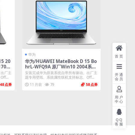
华为
首页
5 20
华为/HUAWEI MateBook D 15 Bo
1709
hrL-WFQ9A 原厂Win10 2004系统
工厂文件 带F10智能还原
、出厂主
安装完成华为原装系统自带所有驱动、出厂主
开通
...
题专用壁纸、系统属性联机支持标志、Off...
会员
48
11 月前
79
58
用户
中心
QQ
客服