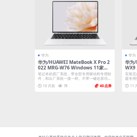
华为
华为
华为/HUAWEI MateBook X Pro 2
华为/H
022 MRG-W76 Windows 11家庭
WX9
版 原厂oem系统
件 带
笔记本的原厂系统，带全部专用驱动和专用软
安装完
件，和出厂系统一摸一样。不带一键还原功
题专用
能...
10 月前
78
40
11