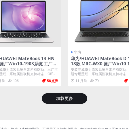
华为
UAWEI MateBook 13 HN-
华为/HUAWEI MateBook D 1
 原厂Win10-1903系统 工厂文
18款 MRC-WX0 原厂Win10 
F10智能还原
系统 工厂文件 带F10智能还原
成华为原装系统自带所有驱动、出厂主
安装完成华为原装系统自带所有驱动
壁纸、系统属性联机支持标志、Off...
题专用壁纸、系统属性联机支持标志、Off
 月前
106
58
11 月前
79
加载更多