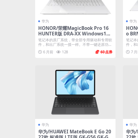
华为
华为
HONOR/荣耀MagicBook Pro 16
HONO
HUNTER版 DRA-XX Windows11
o B
24H2 家庭版 原厂oem系统
厂oe
笔记本的原厂系统，带全部专用驱动和专用软
笔记本
件，和出厂系统一摸一样。不带一键还原功
件，和
能...
能...
6 月前
128
60
7 
华为
华为
华为/HUAWEI MateBook E Go 20
华为/H
22款 标准版 LTE版 GK-G56 GK-G5
22款 