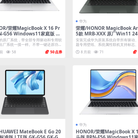
华为
R/荣耀MagicBook X 16 Pr
荣耀/HONOR MagicBook Ar
RN-G56 Windows11家庭版 原
5款 MRB-XXX 原厂Win11 2
m系统
统 工厂文件 带F10智能还原
的原厂系统，带全部专用驱动和专用软
安装完成华为原装系统自带所有驱动
出厂系统一摸一样。不带一键还原功
题专用壁纸、系统属性联机支持标志、Off
月前
58
50
8 月前
71
华为
UAWEI MateBook E Go 20
HONOR/荣耀MagicBook X 
标准版 LTE版 GK-G56 GK-G5
斗版 BRN-F56 Windows1