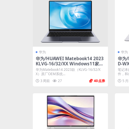
华为
华为
华为/HUAWEI Matebook14 2023
华为/H
KLVG-16/32/XX Windows11家庭
D-W
版 原厂oem系统
m系
华为Matebook14 2023款（KLVG-16/32/X
笔记本
X）原厂OEM系统...
件，和
能...
3 周前
27
40
5 