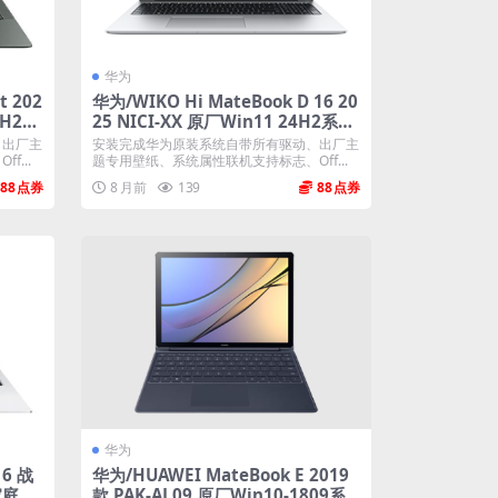
华为
t 202
华为/WIKO Hi MateBook D 16 20
4H2系
25 NICI-XX 原厂Win11 24H2系统
工厂文件 带F10智能还原
、出厂主
安装完成华为原装系统自带所有驱动、出厂主
...
题专用壁纸、系统属性联机支持标志、Off...
88
8 月前
139
88
华为
16 战
华为/HUAWEI MateBook E 2019
1家庭版
款 PAK-AL09 原厂Win10-1809系