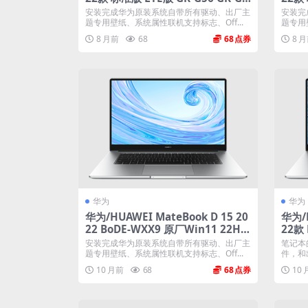
8 原厂Win11 22H2系统 工厂文件
8 原
安装完成华为原装系统自带所有驱动、出厂主
安装完
带F10智能还原
带F1
题专用壁纸、系统属性联机支持标志、Off...
题专用
8 月前
68
68
8 
华为
华为
华为/HUAWEI MateBook D 15 20
华为/H
22 BoDE-WXX9 原厂Win11 22H2
22款
系统 工厂文件 带F10智能还原
1系统
安装完成华为原装系统自带所有驱动、出厂主
笔记本
题专用壁纸、系统属性联机支持标志、Off...
件，和
能...
10 月前
68
68
10