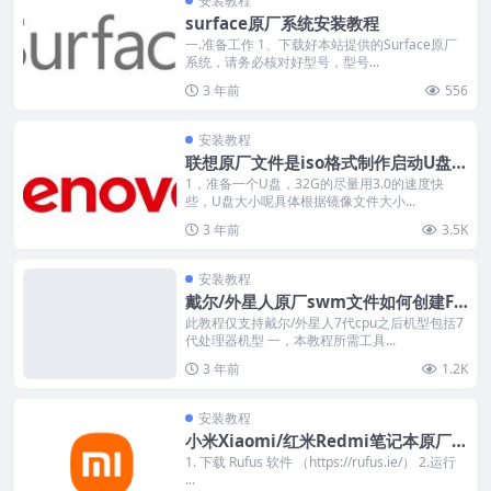
安装教程
surface原厂系统安装教程
一.准备工作 1、下载好本站提供的Surface原厂
系统，请务必核对好型号，型号...
3 年前
556
安装教程
联想原厂文件是iso格式制作启动U盘安
装原厂系统教程
1，准备一个U盘，32G的尽量用3.0的速度快
些，U盘大小呢具体根据镜像文件大小...
3 年前
3.5K
安装教程
戴尔/外星人原厂swm文件如何创建F1
2 SupportAssist OS Recovery恢复
此教程仅支持戴尔/外星人7代cpu之后机型包括7
代处理器机型 一，本教程所需工具...
教程
3 年前
1.2K
安装教程
小米Xiaomi/红米Redmi笔记本原厂O
EM系统重装教程
1. 下载 Rufus 软件 （https://rufus.ie/） 2.运行
...