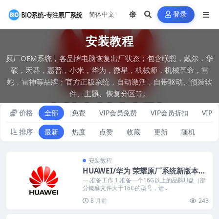
登录
安装教程
原厂OEM系统，各品牌电脑恢复出厂状态；包含联想，戴尔，华
硕，宏碁，惠普，小米，华为，微星，机械师，机械革命，雷
蛇，雷神等品牌；官方正版系统，自动激活，自带驱动、预装软
件、主题、恢复分区等。
价格
全部
免费
VIP会员免费
VIP会员折扣
VIP
排序
最新
热度
点赞
收藏
更新
随机
安装教程
HUAWEI/华为 荣耀原厂系统新版本工
厂模式安装教程
一.准备工作 1.准备一个16G以上的品牌U盘（部
分镜像文件大于16G的型号，请...
8 月前
243