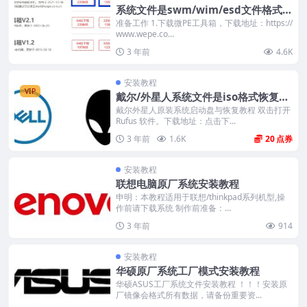
系统文件是swm/wim/esd文件格式安
装windows系统教程
准备工作 1.下载微PE工具箱，下载地址：https://
www.wepe.co...
3 年前
4.6K
安装教程
VIP
戴尔/外星人系统文件是iso格式恢复出
厂安装教程
戴尔外星人原装系统启动盘与恢复教程 双击打开
Rufus 软件。下载地址：点击下...
3 年前
1.6K
20
安装教程
联想电脑原厂系统安装教程
申明：本教程适用于联想/thinkpad系列机型,操
作前请下载系统 制作前准备：...
3 年前
914
安装教程
华硕原厂系统工厂模式安装教程
华硕ASUS工厂系统文件安装教程 ！！！安装原
厂镜像会格式所有数据，请备份重要资...