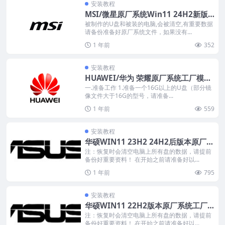
安装教程
MSI/微星原厂系统Win11 24H2新版
引导安装教程
被制作的U盘和被装的电脑,会被清空,有重要数据
请备份准备好原厂系统文件，如果没有...
1 年前
352
安装教程
HUAWEI/华为 荣耀原厂系统工厂模式
安装教程
一.准备工作 1.准备一个16G以上的U盘（部分镜
像文件大于16G的型号，请准备...
1 年前
559
安装教程
华硕WIN11 23H2 24H2后版本原厂系
统工厂模式安装教程
注：恢复时会清空电脑上所有盘的数据，请提前
备份好重要资料！ 在开始之前请准备好以...
1 年前
795
安装教程
华硕WIN11 22H2版本原厂系统工厂
模式安装教程
注：恢复时会清空电脑上所有盘的数据，请提前
备份好重要资料！ 在开始之前请准备好以...