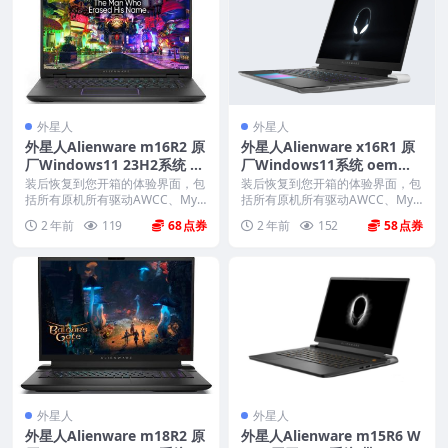
外星人
外星人
外星人Alienware m16R2 原
外星人Alienware x16R1 原
厂Windows11 23H2系统 oe
厂Windows11系统 oem系
m系统 不带F12功能
统 不带F12功能
装后恢复到您开箱的体验界面，包
装后恢复到您开箱的体验界面，包
括所有原机所有驱动AWCC、Myd
括所有原机所有驱动AWCC、Myd
ell、offi...
ell、offi...
2 年前
119
68
2 年前
152
58
外星人
外星人
外星人Alienware m18R2 原
外星人Alienware m15R6 W