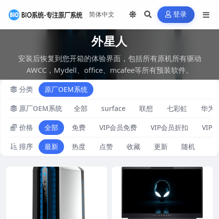
登录
外星人
安装后恢复到您开箱的体验界面，包括所有原机所有驱动
AWCC，Mydell、office、mcafee等所有预装软件。
分类
原厂OEM系统
原厂OEM系统
全部
surface
联想
七彩虹
华为
价格
全部
免费
VIP会员免费
VIP会员折扣
VIP
排序
最新
热度
点赞
收藏
更新
随机