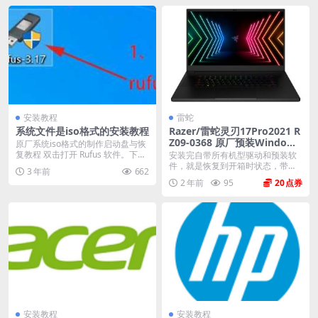
安装教程
雷蛇
系统文件是iso格式的安装教程
Razer/雷蛇灵刃17Pro2021 R
Z09-0368 原厂预装Windows
原厂系统iso格式的制作启动盘与恢
11系统 oem出厂系统
复教程 双击打开 Rufus 软件。下载
安装完自带所有机型驱动和预装软
地址：...
件，就是恢复到开箱时状态，带隐
3 年前
662
藏恢复分区。 格式：...
2 年前
95
20
安装教程
安装教程