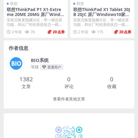
联想
联想
联想ThinkPad P1 X1-Extre
联想ThinkPad X1 Tablet 20J
me 20ME 20MG 原厂Windo
B 20JC 原厂Windows10家庭
ws10专业版 oem系统镜像下
版 oem系统镜像下载
安装完恢复隐藏分区，带一键还原
安装完恢复隐藏分区，带一键还原
载
功能，和出厂时的系统状态一模一
功能，和出厂时的系统状态一模一
样。 机型(MTM)...
样。 机型(MTM)...
2 年前
70
20
2 年前
115
20
作者信息
BIO系统
等级
普通用户
1382
0
0
文章
评论
收藏
查看作者其他文章