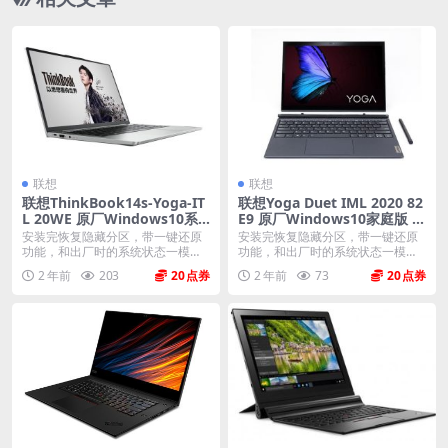
相关文章
联想
联想
联想ThinkBook14s-Yoga-IT
联想Yoga Duet IML 2020 82
L 20WE 原厂Windows10系
E9 原厂Windows10家庭版 o
统 oem系统镜像下载
em系统镜像下载
安装完恢复隐藏分区，带一键还原
安装完恢复隐藏分区，带一键还原
功能，和出厂时的系统状态一模一
功能，和出厂时的系统状态一模一
样。 机型(MTM)...
样。 机型(MTM)...
2 年前
203
20
2 年前
73
20