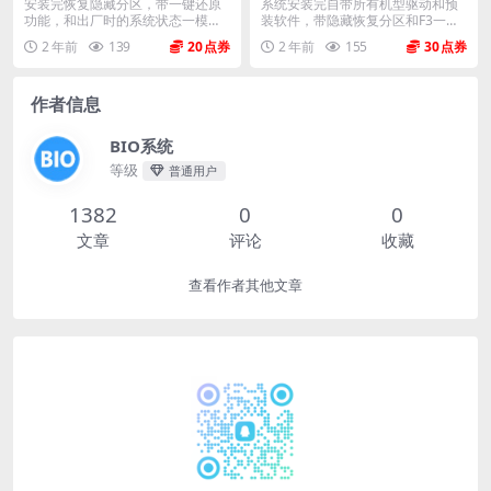
em系统镜像下载
m系统 带F3一键恢复
安装完恢复隐藏分区，带一键还原
系统安装完自带所有机型驱动和预
功能，和出厂时的系统状态一模一
装软件，带隐藏恢复分区和F3一键
样。 机型(MTM)...
还原，恢复到新机开...
2 年前
139
20
2 年前
155
30
作者信息
BIO系统
等级
普通用户
1382
0
0
文章
评论
收藏
查看作者其他文章