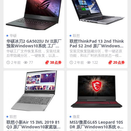
华硕
联想
华硕冰刃2 GA502IU IV II原厂
联想ThinkPad 13 2nd Think
预装Windows10系统 工厂模
Pad S2 2nd 原厂Windows10
式恢复
专业版 oem系统镜像下载
华硕工厂文件恢复系统 ，安装结束
安装完恢复隐藏分区，带一键还原
后带隐藏分区，一键恢复，以及机
功能，和出厂时的系统状态一模一
器所有驱动软件。 ...
样。 机型(MTM)...
2 年前
77
38
2 年前
122
20
联想
微星
联想小新Air 15 IML 2019 81
MSI/微星GL65 Leopard 10S
Q3 原厂Windows10家庭版 o
DR 原厂Windows10系统 oe