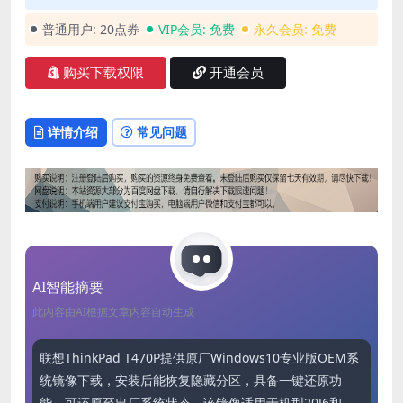
普通用户:
20点券
VIP会员:
免费
永久会员:
免费
购买下载权限
开通会员
详情介绍
常见问题
AI智能摘要
此内容由AI根据文章内容自动生成
联想ThinkPad T470P提供原厂Windows10专业版OEM系
统镜像下载，安装后能恢复隐藏分区，具备一键还原功
能，可还原至出厂系统状态。该镜像适用于机型20J6和