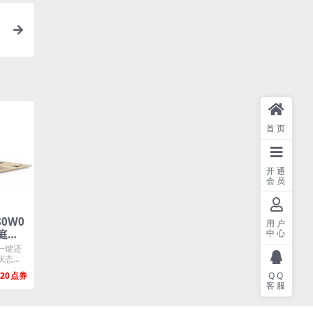
1
首页
开通
会员
80W0
用户
家庭版
中心
一键还
状态一
20
QQ
客服