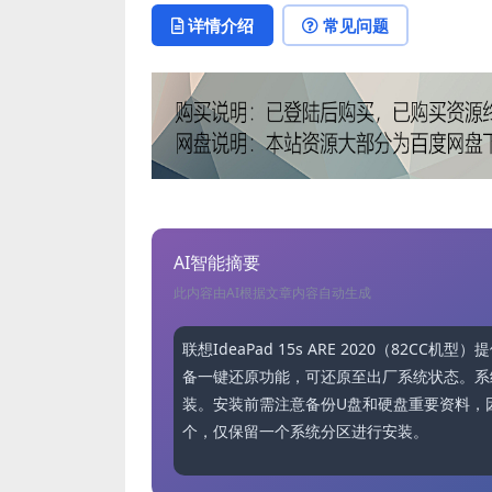
详情介绍
常见问题
AI智能摘要
此内容由AI根据文章内容自动生成
联想IdeaPad 15s ARE 2020（82C
备一键还原功能，可还原至出厂系统状态。系
装。安装前需注意备份U盘和硬盘重要资料，
个，仅保留一个系统分区进行安装。