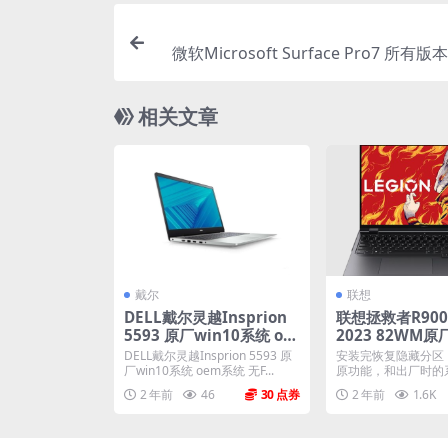
微软Microsoft Surface Pro7 所有版
M
相关文章
戴尔
联想
DELL戴尔灵越Insprion
联想拯救者R9000
5593 原厂win10系统 oe
2023 82WM原
m系统 无F12功能
ws11家庭中文
DELL戴尔灵越Insprion 5593 原
安装完恢复隐藏分区
原厂oem系统
厂win10系统 oem系统 无F...
原功能，和出厂时的
模一样。 机型(MTM).
2 年前
46
30
2 年前
1.6K