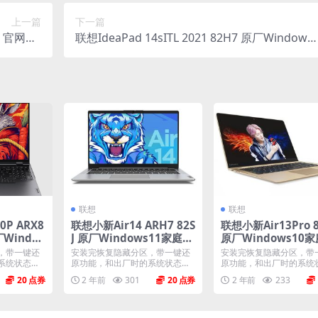
上一篇
下一篇
本 官网OE
联想IdeaPad 14sITL 2021 82H7 原厂Windows
镜像系统
1家庭版 oem系统镜像下载
联想
联想
P ARX8
联想小新Air14 ARH7 82S
联想小新Air13Pro 
厂Windo
J 原厂Windows11家庭版
原厂Windows10
版恢复镜像
oem系统镜像下载
oem系统镜像下载
，带一键还
安装完恢复隐藏分区，带一键还
安装完恢复隐藏分区，带
系统状态一
原功能，和出厂时的系统状态一
原功能，和出厂时的系统
..
模一样。 机型(MTM)...
模一样。 机型(MTM)...
20
2 年前
301
20
2 年前
233