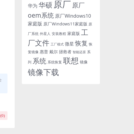
原厂
华硕
原厂
华为
oem系统
原厂Windows10
家庭版
原厂Windows11家庭版
原
工
家庭版
外星人
安装教程
厂系统
厂文件
恢复
微星
恢
工厂模式
惠普
戴尔
拯救者
复镜像
智能还原
系
联想
系统
镜像
系统恢复
列
镜像下载
合
(
0
)