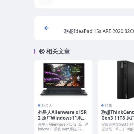
联想IdeaPad 15s ARE 2020 8
indows10家庭版 oem系
相关文章
外星人
联想
外星人Alienware x15R
联想ThinkCent
2 原厂Windows11系统
Gen3 11T8 原
oem系统 不带F12一键还
ws10专业版 o
外星人Alienware x15R2 原厂W
安装完恢复隐藏分区
原
像下载
indows11系统 oem系统 不...
原功能，和出厂时的
模一样。 机型(MTM).