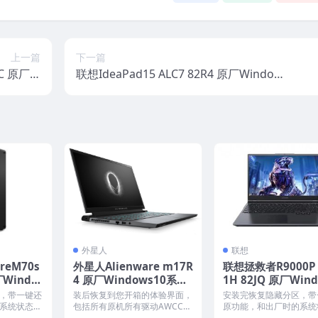
上一篇
下一篇
2CC 原厂W
联想IdeaPad15 ALC7 82R4 原厂Window
统镜像下载
s11家庭版 oem系统镜像下载
外星人
联想
reM70s
外星人Alienware m17R
联想拯救者R9000P 
厂Windo
4 原厂Windows10系统
1H 82JQ 原厂Win
em系统镜
oem系统 带F12 Suppor
11家庭中文版恢复
，带一键还
装后恢复到您开箱的体验界面，
安装完恢复隐藏分区，带
tAssist OS Recovery恢
原厂oem系统
系统状态一
包括所有原机所有驱动AWCC，
原功能，和出厂时的系统
..
Mydell、offi...
模一样。 机型(MTM)...