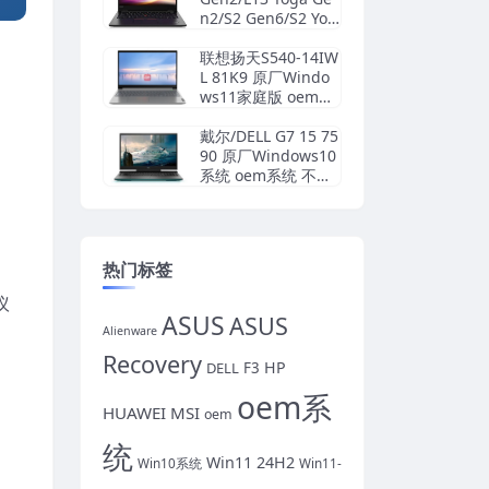
n2/S2 Gen6/S2 Yog
a Gen6 原厂Windo
ws10家庭版 oem系
联想扬天S540-14IW
统镜像下载
L 81K9 原厂Windo
ws11家庭版 oem系
统镜像下载
戴尔/DELL G7 15 75
90 原厂Windows10
系统 oem系统 不带F
12功能
热门标签
议
ASUS
ASUS
Alienware
Recovery
HP
DELL
F3
oem系
HUAWEI
MSI
oem
统
Win11 24H2
Win10系统
Win11-