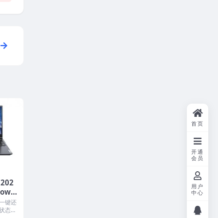
首页
开通
会员
202
用户
dows
中心
镜像
一键还
状态一