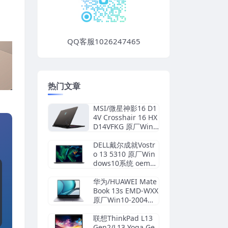
QQ客服1026247465
热门文章
MSI/微星神影16 D1
4V Crosshair 16 HX
D14VFKG 原厂Wind
ows11系统 工厂文
件 带F3一键还原
DELL戴尔成就Vostr
o 13 5310 原厂Win
dows10系统 oem系
统 不带F12功能
华为/HUAWEI Mate
Book 13s EMD-WXX
原厂Win10-2004系
统 工厂文件 带F10智
能还原
联想ThinkPad L13
Gen2/L13 Yoga Ge