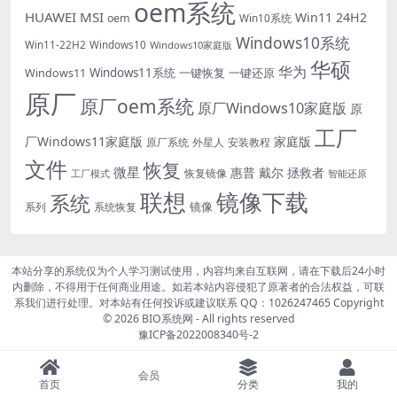
oem系统
HUAWEI
MSI
Win11 24H2
oem
Win10系统
Windows10系统
Win11-22H2
Windows10
Windows10家庭版
华硕
华为
Windows11系统
一键恢复
一键还原
Windows11
原厂
原厂oem系统
原厂Windows10家庭版
原
工厂
厂Windows11家庭版
家庭版
外星人
安装教程
原厂系统
文件
恢复
微星
惠普
戴尔
拯救者
恢复镜像
工厂模式
智能还原
联想
镜像下载
系统
镜像
系统恢复
系列
本站分享的系统仅为个人学习测试使用，内容均来自互联网，请在下载后24小时
内删除，不得用于任何商业用途。如若本站内容侵犯了原著者的合法权益，可联
系我们进行处理。对本站有任何投诉或建议联系 QQ：1026247465 Copyright
© 2026
BIO系统网
- All rights reserved
豫ICP备2022008340号-2
会员
首页
分类
我的