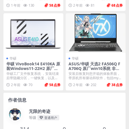
机器所有的驱动和软...
机器所有的驱动和软...
1 年前
130
58
2 年前
81
68
华硕
华硕
华硕 VivoBook14 E410KA 原
ASUS/华硕 天选2 FA506Q F
装Windows11-22H2 原厂系
A706Q 原厂win10系统 非工
统 工厂模式 带ASUS Recover
厂模式
华硕工厂文件恢复系统 ，安装结束
安装后恢复到您开箱的体验界面，
y恢复功能
后带隐藏分区，一键恢复，以及机
带原机所有驱动和软件，包括myas
器所有驱动软件。 ...
us mcafe...
2 年前
70
58
2 年前
202
38
作者信息
无限的奇迹
等级
普通用户
314
0
0