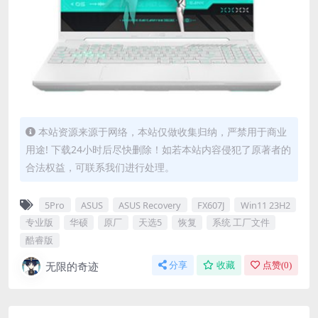
本站资源来源于网络，本站仅做收集归纳，严禁用于商业
用途! 下载24小时后尽快删除！如若本站内容侵犯了原著者的
合法权益，可联系我们进行处理。
5Pro
ASUS
ASUS Recovery
FX607J
Win11 23H2
专业版
华硕
原厂
天选5
恢复
系统 工厂文件
酷睿版
无限的奇迹
分享
收藏
点赞(
0
)