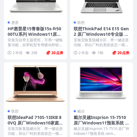
惠普
联想
HP惠普星15青春版15s-fr50
联想ThinkPad E14 E15 Gen
00TU系列 Windows11原厂
2 原厂Windows10专业版 o
oem系统镜像下载
em系统镜像下载
安装完自带主题壁纸，可用一键恢
安装完恢复隐藏分区，带一键还原
复功能，自带机型专用驱动和软
功能，和出厂时的系统状态一模一
件，将电脑恢复到出厂时...
样。 机型(MTM)...
2 年前
269
20
2 年前
186
20
联想
戴尔
联想IdeaPad 710S-13IKB 8
戴尔灵越Insprion 15-7510
0VQ 原厂Windows10家庭版
原厂Windows11预装系统 o
oem系统镜像下载
em系统 不带F12一键还原
安装完恢复隐藏分区，带一键还原
戴尔灵越Insprion 15-7510 原厂W
功能，和出厂时的系统状态一模一
indows11预装系统 oem...