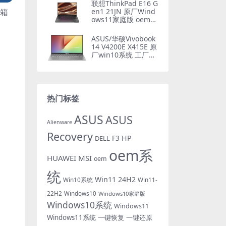
载
联想ThinkPad E16 G
开箱
en1 21JN 原厂Wind
ows11家庭版 oem系
统镜像下载
ASUS/华硕Vivobook
14 V4200E X415E 原
厂win10系统 工厂文
件 带F12 ASUS Reco
very恢复
热门标签
ASUS
ASUS
Alienware
Recovery
HP
DELL
F3
oem系
HUAWEI
MSI
oem
统
Win11 24H2
Win10系统
Win11-
22H2
Windows10
Windows10家庭版
Windows10系统
Windows11
Windows11系统
一键恢复
一键还原