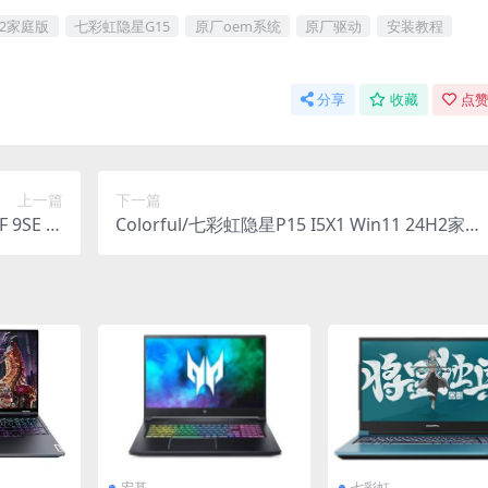
4H2家庭版
七彩虹隐星G15
原厂oem系统
原厂驱动
安装教程
分享
收藏
点赞
上一篇
下一篇
F 9SE 原
Colorful/七彩虹隐星P15 I5X1 Win11 24H2家庭
3一键还原
版原厂OEM系统 带COLORFUL一键还原
宏基
七彩虹