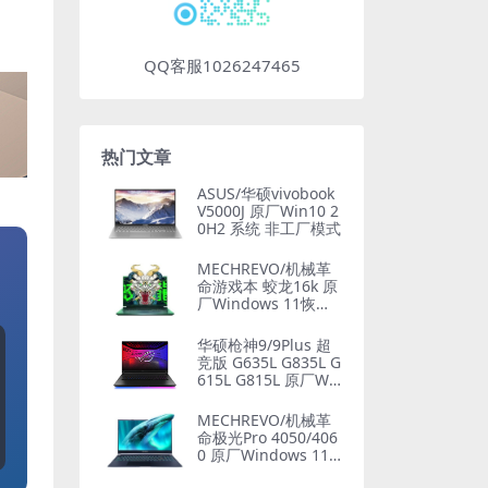
QQ客服1026247465
热门文章
ASUS/华硕vivobook
V5000J 原厂Win10 2
0H2 系统 非工厂模式
MECHREVO/机械革
命游戏本 蛟龙16k 原
厂Windows 11恢复
系统镜像
华硕枪神9/9Plus 超
竞版 G635L G835L G
615L G815L 原厂Wi
n11 24H2专业版系统
工厂文件 带ASUS Re
MECHREVO/机械革
covery恢复
命极光Pro 4050/406
0 原厂Windows 11 2
2H2 恢复系统镜像下