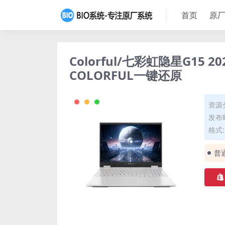
首页
原厂
Colorful/七彩虹隐星G15 
COLORFUL一键还原
资源
发布时
格式: 
普