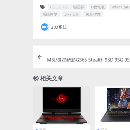
COLORFUL一键还原
U盘恢复
Win11 2
系统恢复
远程安装
预装软件
BIO系统
MSI/微星绝影GS65 Stealth 9SD 9SG 9S
厂Win10 1809系统 工厂文件 带F
相关文章
惠普
联想