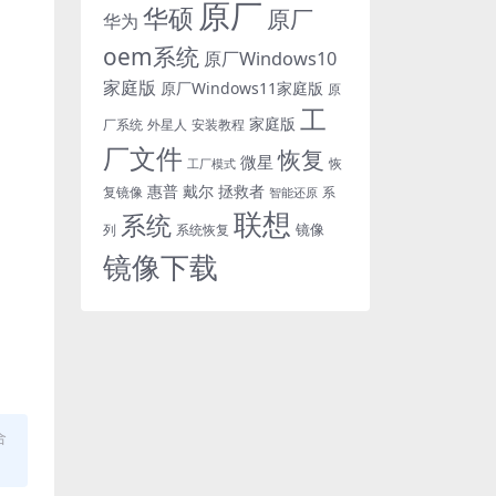
原厂
华硕
原厂
华为
oem系统
原厂Windows10
家庭版
原厂Windows11家庭版
原
工
家庭版
外星人
安装教程
厂系统
厂文件
恢复
微星
恢
工厂模式
惠普
戴尔
拯救者
复镜像
智能还原
系
联想
系统
镜像
系统恢复
列
镜像下载
合