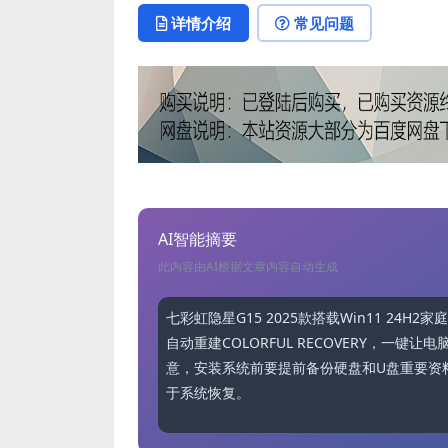
详情介绍
常见问题
AI智能摘要
此内容由AI根据文章内容自动生成
七彩虹隐星G15 2025款搭载Win11 2
自动重建COLORFUL RECOVERY，一
意，安装系统前要提前备份硬盘和U盘重要资
于系统恢复。