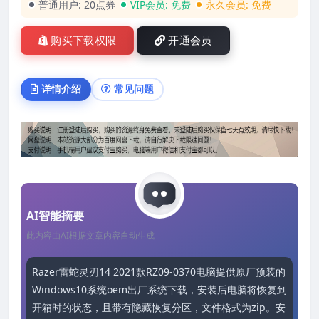
普通用户:
20点券
VIP会员:
免费
永久会员:
免费
购买下载权限
开通会员
详情介绍
常见问题
AI智能摘要
此内容由AI根据文章内容自动生成
Razer雷蛇灵刃14 2021款RZ09-0370电脑提供原厂预装的
Windows10系统oem出厂系统下载，安装后电脑将恢复到
开箱时的状态，且带有隐藏恢复分区，文件格式为zip。安