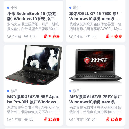
小米
戴尔
小米 RedmiBook 16 (锐龙
戴尔/DELL G7 15 7500 原厂
版) Windows10系统 原厂oe
Windows10系统 oem系统
m系统镜像
不带F12功能
安装完自带主题壁纸，可用一键恢
装后恢复到您开箱的体验界面，包
复功能，自带机型专用驱动和软
括所有原机所有驱动AWCC、Myd
件，将电脑恢复到出厂时...
ell、offi...
2 年前
153
10
2 年前
55
30
微星
微星
MSI/微星GE62VR 6RF Apac
MSI/微星GL62VR 7RFX 原厂
he Pro-001 原厂Windows1
Windows10系统 oem系统
0系统 oem系统 带F3一键恢
带F3一键恢复
系统安装完自带所有机型驱动和预
系统安装完自带所有机型驱动和预
复
装软件，带隐藏恢复分区和F3一键
装软件，带隐藏恢复分区和F3一键
还原，恢复到新机开...
还原，恢复到新机开...
1 年前
83
25
1 年前
64
25