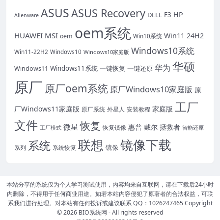
ASUS
ASUS Recovery
HP
DELL
F3
Alienware
oem系统
HUAWEI
MSI
Win11 24H2
oem
Win10系统
Windows10系统
Win11-22H2
Windows10
Windows10家庭版
华硕
华为
Windows11系统
一键恢复
一键还原
Windows11
原厂
原厂oem系统
原厂Windows10家庭版
原
工厂
厂Windows11家庭版
家庭版
外星人
安装教程
原厂系统
文件
恢复
微星
惠普
戴尔
拯救者
恢复镜像
工厂模式
智能还原
联想
镜像下载
系统
镜像
系统恢复
系列
本站分享的系统仅为个人学习测试使用，内容均来自互联网，请在下载后24小时
内删除，不得用于任何商业用途。如若本站内容侵犯了原著者的合法权益，可联
系我们进行处理。对本站有任何投诉或建议联系 QQ：1026247465 Copyright
© 2026
BIO系统网
- All rights reserved