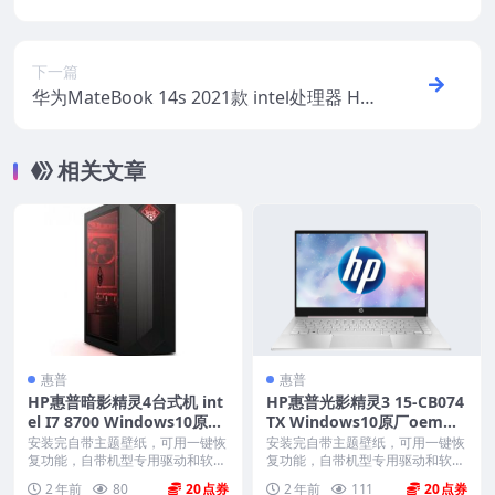
ws10系统 oem系统镜像下载
下一篇
华为MateBook 14s 2021款 intel处理器 HK
D-W76 Win10家庭版 原厂oem系统
相关文章
惠普
惠普
HP惠普暗影精灵4台式机 int
HP惠普光影精灵3 15-CB074
el I7 8700 Windows10原厂
TX Windows10原厂oem系
oem系统镜像下载
统镜像下载
安装完自带主题壁纸，可用一键恢
安装完自带主题壁纸，可用一键恢
复功能，自带机型专用驱动和软
复功能，自带机型专用驱动和软
件，将电脑恢复到出厂时...
件，将电脑恢复到出厂时...
2 年前
80
20
2 年前
111
20