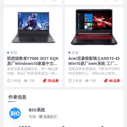
联想
宏基
联想拯救者Y7000 2021 82JK
Acer宏碁暗影骑士AN515-43
原厂Windows10家庭中文版
Win10原厂oem系统 工厂模
恢复镜像 原厂oem系统
式 恢复出厂系统
安装完恢复隐藏分区，带一键还原
系统自带所有驱动、PREDATORSE
功能，和出厂时的系统状态一模一
NSE控制中心、Office办公软件、
样。 机型(MTM)...
出厂...
2 年前
150
20
2 年前
109
48
作者信息
BIO系统
等级
普通用户