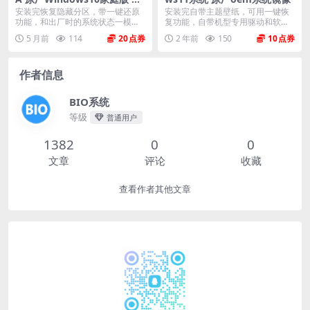
m系统镜像下载
安装完恢复隐藏分区，带一键还原
安装完自带主题壁纸，可用一键恢
功能，和出厂时的系统状态一模一
复功能，自带机型专用驱动和软
样。 机型(MTM)...
件，将电脑恢复到出厂时...
5 月前
114
20
2 年前
150
10
作者信息
BIO系统
等级
普通用户
1382
0
0
文章
评论
收藏
查看作者其他文章