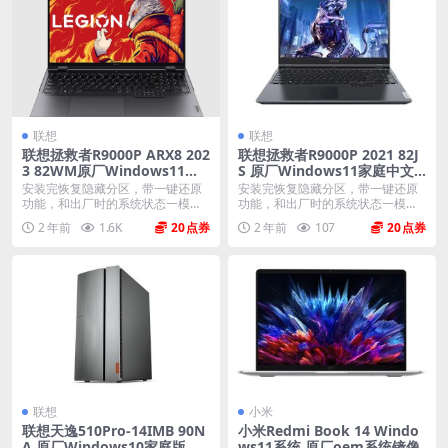
联想
联想
联想拯救者R9000P ARX8 202
联想拯救者R9000P 2021 82J
3 82WM原厂Windows11家
S 原厂Windows11家庭中文
庭中文版恢复镜像 原厂oem
版恢复镜像 原厂oem系统
安装完恢复隐藏分区，带一键还原
安装完恢复隐藏分区，带一键还原
系统
功能，和出厂时的系统状态一模一
功能，和出厂时的系统状态一模一
样。 机型(MTM)...
样。 机型(MTM)...
2 年前
1.6K
20
2 年前
107
20
联想
小米
联想天逸510Pro-14IMB 90N
小米Redmi Book 14 Windo
A 原厂Windows10家庭版 oe
ws11系统 原厂oem系统镜像