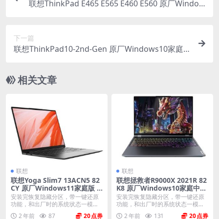
联想ThinkPad E465 E565 E460 E560 原厂Window
s10家庭版 oem系统镜像下载
下一篇
联想ThinkPad10-2nd-Gen 原厂Windows10家庭
版 oem系统镜像下载
相关文章
联想
联想
联想Yoga Slim7 13ACN5 82
联想拯救者R9000X 2021R 82
CY 原厂Windows11家庭版 o
K8 原厂Windows10家庭中文
em系统镜像下载
版恢复镜像 原厂oem系统
安装完恢复隐藏分区，带一键还原
安装完恢复隐藏分区，带一键还原
功能，和出厂时的系统状态一模一
功能，和出厂时的系统状态一模一
样。 机型(MTM)...
样。 机型(MTM)...
2 年前
87
20
2 年前
131
20