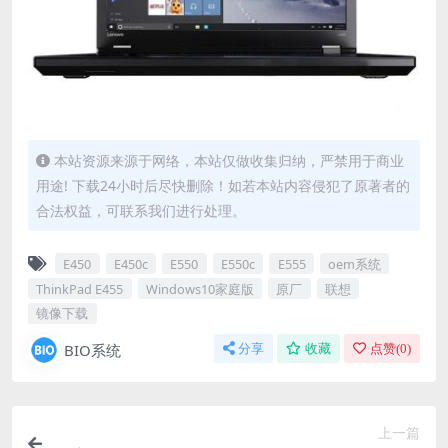
本站资源来源于网络，本站仅做收集归纳，严禁用于商业
用途! 下载24小时后尽快删除！如若本站内容侵犯了原著者的
合法权益，可联系我们进行处理。
E450
E450c
E550
E550c
E555
oem系统
ThinkPad E455
Windows10家庭版
原厂
联想
镜像下载
BIO系统
分享
收藏
点赞(
0
)
上一篇