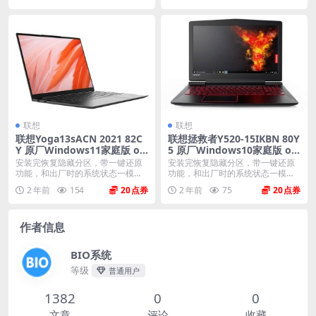
联想
联想
联想Yoga13sACN 2021 82C
联想拯救者Y520-15IKBN 80Y
Y 原厂Windows11家庭版 oe
5 原厂Windows10家庭版 oe
m系统镜像下载
m系统镜像下载
安装完恢复隐藏分区，带一键还原
安装完恢复隐藏分区，带一键还原
功能，和出厂时的系统状态一模一
功能，和出厂时的系统状态一模一
样。 机型(MTM)...
样。 机型(MTM)...
2 年前
154
20
2 年前
75
20
作者信息
BIO系统
等级
普通用户
1382
0
0
文章
评论
收藏