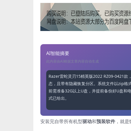
AI智能摘要
此内容由AI根据文章内容自动生成
Razer雷蛇灵刃15精英版2022 RZ09-0
态，且带有隐藏恢复分区。系统文件以zip
前需准备32G以上U盘，并提前备份好U盘
式已给出。
安装完自带所有机型
驱动
和
预装软件
，就是