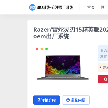
首页
原厂
Razer/雷蛇灵刃15精英版202
oem出厂系统
资源
发布时
普
详情介绍
常见问题