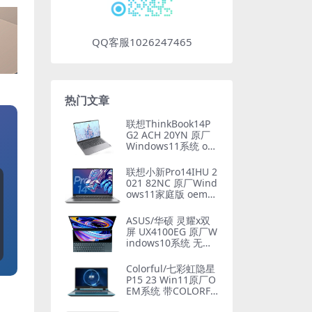
QQ客服1026247465
热门文章
联想ThinkBook14P
G2 ACH 20YN 原厂
Windows11系统 oe
m系统镜像下载
联想小新Pro14IHU 2
021 82NC 原厂Wind
ows11家庭版 oem系
统镜像下载
ASUS/华硕 灵耀x双
屏 UX4100EG 原厂W
indows10系统 无一
键还原 非工厂模式
Colorful/七彩虹隐星
P15 23 Win11原厂O
EM系统 带COLORFU
L一键还原