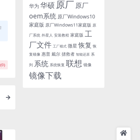
原厂
华硕
原厂
华为
oem系统
原厂Windows10
家庭版
原厂Windows11家庭版
原
合
工
家庭版
外星人
安装教程
厂系统
厂文件
恢复
微星
恢
工厂模式
惠普
戴尔
拯救者
复镜像
智能还原
系
联想
系统
镜像
系统恢复
列
(
0
)
镜像下载