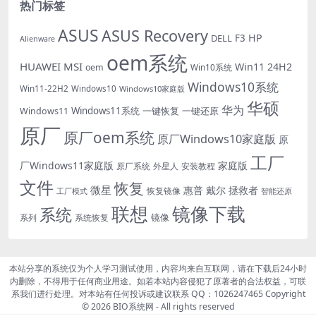
热门标签
ASUS
ASUS Recovery
HP
DELL
F3
Alienware
oem系统
HUAWEI
MSI
Win11 24H2
oem
Win10系统
Windows10系统
Win11-22H2
Windows10
Windows10家庭版
华硕
华为
Windows11系统
一键恢复
一键还原
Windows11
原厂
原厂oem系统
原厂Windows10家庭版
原
工厂
厂Windows11家庭版
家庭版
外星人
安装教程
原厂系统
文件
恢复
微星
惠普
戴尔
拯救者
恢复镜像
工厂模式
智能还原
联想
镜像下载
系统
镜像
系统恢复
系列
本站分享的系统仅为个人学习测试使用，内容均来自互联网，请在下载后24小时
内删除，不得用于任何商业用途。如若本站内容侵犯了原著者的合法权益，可联
系我们进行处理。对本站有任何投诉或建议联系 QQ：1026247465 Copyright
© 2026
BIO系统网
- All rights reserved