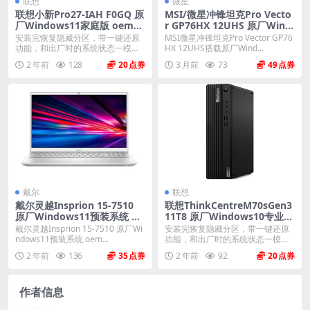
联想
微星
联想小新Pro27-IAH F0GQ 原
MSI/微星冲锋坦克Pro Vecto
厂Windows11家庭版 oem系
r GP76HX 12UHS 原厂Wind
统镜像下载
ows11 21H2系统 oem系统下
安装完恢复隐藏分区，带一键还原
MSI微星冲锋坦克Pro Vector GP76
载 不带F3一键恢复
功能，和出厂时的系统状态一模一
HX 12UHS搭载原厂Wind...
样。 机型(MTM)...
2 年前
128
20
3 月前
73
49
戴尔
联想
戴尔灵越Insprion 15-7510
联想ThinkCentreM70sGen3
原厂Windows11预装系统 oe
11T8 原厂Windows10专业版
m系统 不带F12一键还原
oem系统镜像下载
戴尔灵越Insprion 15-7510 原厂Wi
安装完恢复隐藏分区，带一键还原
ndows11预装系统 oem...
功能，和出厂时的系统状态一模一
样。 机型(MTM)...
2 年前
136
35
2 年前
92
20
作者信息