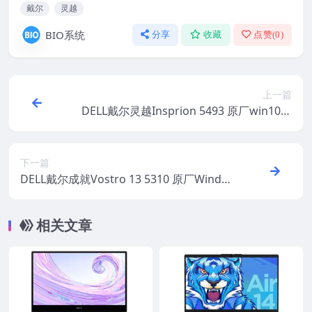
戴尔
灵越
BIO系统
分享
收藏
点赞(
0
)
上一篇
DELL戴尔灵越Insprion 5493 原厂win10系
统 oem系统 无F12功能
下一篇
DELL戴尔成就Vostro 13 5310 原厂Windo
ws10系统 oem系统 不带F12功能
相关文章