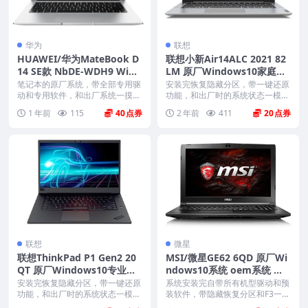
华为
联想
HUAWEI/华为MateBook D
联想小新Air14ALC 2021 82
14 SE款 NbDE-WDH9 Win1
LM 原厂Windows10家庭版
1家庭版 原厂oem系统
oem系统镜像下载
笔记本的原厂系统，带全部专用驱
安装完恢复隐藏分区，带一键还原
动和专用软件，和出厂系统一摸一
功能，和出厂时的系统状态一模一
样。不带一键还原功能...
样。 机型(MTM)...
1 年前
115
40
2 年前
411
20
联想
微星
联想ThinkPad P1 Gen2 20
MSI/微星GE62 6QD 原厂Wi
QT 原厂Windows10专业版
ndows10系统 oem系统 带F
oem系统镜像下载
3一键恢复
安装完恢复隐藏分区，带一键还原
系统安装完自带所有机型驱动和预
功能，和出厂时的系统状态一模一
装软件，带隐藏恢复分区和F3一键
样。 机型(MTM)...
还原，恢复到新机开...