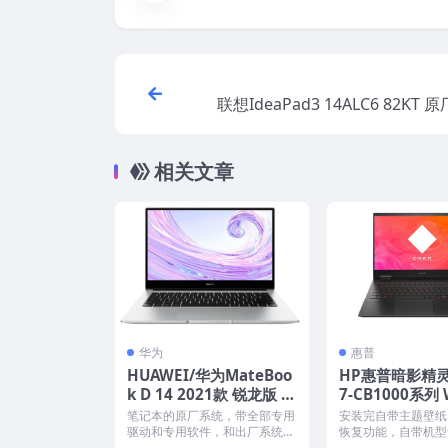
联想IdeaPad3 14ALC6 82KT 原
ws10家庭版 oem系
相关文章
华为
惠普
HUAWEI/华为MateBoo
HP惠普暗影精灵6
k D 14 2021款 锐龙版 N
7-CB1000系列 
bM-WFQ9 Win10家庭
s10原厂oem
笔记本的原厂系统，带全部专用
安装完自带主题壁纸
版 原厂oem系统
载
驱动和专用软件，和出厂系统一
恢复功能，自带机型
摸一样，原机提取，不带一...
软件，将电脑恢复到出