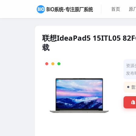
首页
原
联想IdeaPad5 15ITL05
载
资源
发布时
普