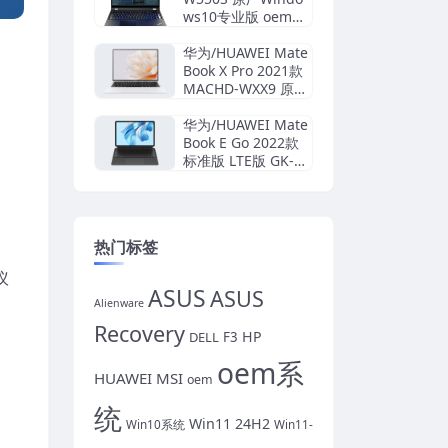
ws10专业版 oem系
统镜像下载
华为/HUAWEI Mate
Book X Pro 2021款
MACHD-WXX9 原厂
Win11-21H2系统 工
厂文件 带F10智能还
华为/HUAWEI Mate
原
Book E Go 2022款
标准版 LTE版 GK-G5
6 GK-G58 原厂Win1
1 22H2系统 工厂文
件 带F10智能还原
热门标签
议
ASUS
ASUS
Alienware
Recovery
HP
DELL
F3
oem系
HUAWEI
MSI
oem
统
Win11 24H2
Win10系统
Win11-