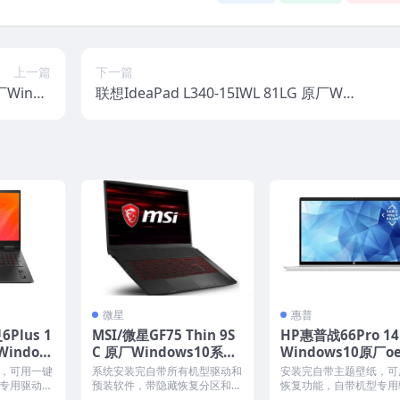
上一篇
下一篇
厂Windo
联想IdeaPad L340-15IWL 81LG 原厂Win
统镜像下载
dows10家庭版 oem系统镜像下载
微星
惠普
Plus 1
MSI/微星GF75 Thin 9S
HP惠普战66Pro 14
Window
C 原厂Windows10系统
Windows10原厂o
系统镜像下
oem系统 带F3一键恢复
统镜像下载
，可用一键
系统安装完自带所有机型驱动和
安装完自带主题壁纸，可
专用驱动和
预装软件，带隐藏恢复分区和F3
恢复功能，自带机型专用
厂时...
一键还原，恢复到新机开...
软件，将电脑恢复到出厂时.