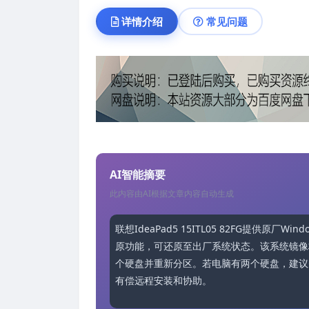
详情介绍
常见问题
AI智能摘要
此内容由AI根据文章内容自动生成
联想IdeaPad5 15ITL05 82FG提供
原功能，可还原至出厂系统状态。该系统镜像
个硬盘并重新分区。若电脑有两个硬盘，建议
有偿远程安装和协助。