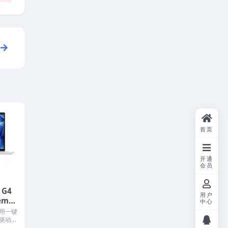
首页
开通
会员
 G4
用户
em系
中心
用一键
驱动和
..