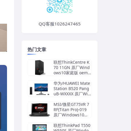
QQ客服1026247465
热门文章
联想ThinkCentre K
70 11GN 原厂Wind
ows10家庭版 oem
系统镜像下载
华为/HUAWEI Mate
Station B520 Pang
uB-WXXXX 原厂Win
10-21H1系统 工厂文
件 带F10智能还原
MSI/微星GT75VR 7
RF(Titan Pro)-019
原厂Windows10系
统 oem系统 带F3一
键恢复
联想ThinkPad T550
W550S 原厂Windo