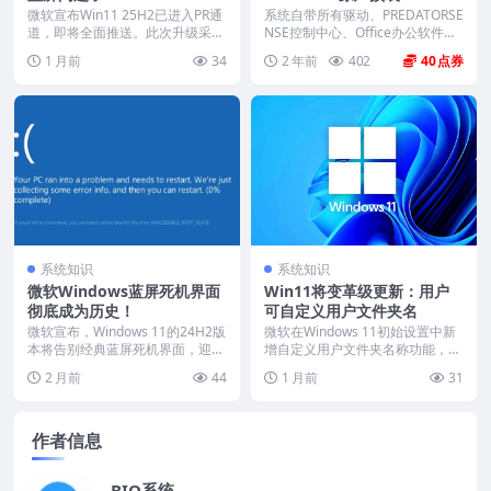
s11系统OEM系统下载
微软宣布Win11 25H2已进入PR通
系统自带所有驱动、PREDATORSE
道，即将全面推送。此次升级采用
NSE控制中心、Office办公软件、
eKB机制...
出厂...
1 月前
34
2 年前
402
40
系统知识
系统知识
微软Windows蓝屏死机界面
Win11将变革级更新：用户
彻底成为历史！
可自定义用户文件夹名
微软宣布，Windows 11的24H2版
微软在Windows 11初始设置中新
本将告别经典蓝屏死机界面，迎来
增自定义用户文件夹名称功能，回
全新“黑...
应了用户多年...
2 月前
44
1 月前
31
作者信息
BIO系统