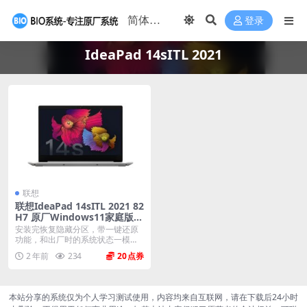
登录
IdeaPad 14sITL 2021
联想
联想IdeaPad 14sITL 2021 82
H7 原厂Windows11家庭版 o
em系统镜像下载
安装完恢复隐藏分区，带一键还原
功能，和出厂时的系统状态一模一
样。 机型(MTM)...
2 年前
234
20
本站分享的系统仅为个人学习测试使用，内容均来自互联网，请在下载后24小时