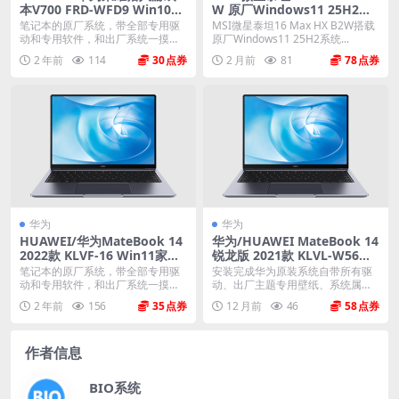
本V700 FRD-WFD9 Win10家
W 原厂Windows11 25H2系
庭版 原厂oem系统
统 工厂文件 带F3一键还原
笔记本的原厂系统，带全部专用驱
MSI微星泰坦16 Max HX B2W搭载
动和专用软件，和出厂系统一摸一
原厂Windows11 25H2系统...
样。不带一键还原功能...
2 年前
114
30
2 月前
81
78
华为
华为
HUAWEI/华为MateBook 14
华为/HUAWEI MateBook 14
2022款 KLVF-16 Win11家庭
锐龙版 2021款 KLVL-W56W
版 原厂oem系统
KLVL-W76W 原厂Win11-21
笔记本的原厂系统，带全部专用驱
安装完成华为原装系统自带所有驱
H2系统 工厂文件 带F10智能
动和专用软件，和出厂系统一摸一
动、出厂主题专用壁纸、系统属性
还原
样。不带一键还原功能...
联机支持标志、Off...
2 年前
156
35
12 月前
46
58
作者信息
BIO系统