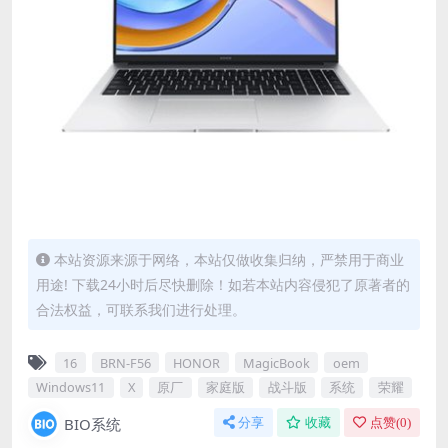
本站资源来源于网络，本站仅做收集归纳，严禁用于商业
用途! 下载24小时后尽快删除！如若本站内容侵犯了原著者的
合法权益，可联系我们进行处理。
16
BRN-F56
HONOR
MagicBook
oem
Windows11
X
原厂
家庭版
战斗版
系统
荣耀
BIO系统
分享
收藏
点赞(
0
)