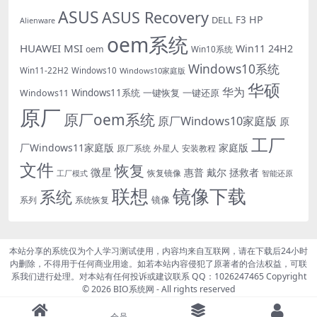
ASUS
ASUS Recovery
HP
DELL
F3
Alienware
oem系统
HUAWEI
MSI
Win11 24H2
oem
Win10系统
Windows10系统
Win11-22H2
Windows10
Windows10家庭版
华硕
华为
Windows11系统
一键恢复
一键还原
Windows11
原厂
原厂oem系统
原厂Windows10家庭版
原
工厂
厂Windows11家庭版
家庭版
外星人
安装教程
原厂系统
文件
恢复
微星
惠普
戴尔
拯救者
恢复镜像
工厂模式
智能还原
联想
镜像下载
系统
镜像
系统恢复
系列
本站分享的系统仅为个人学习测试使用，内容均来自互联网，请在下载后24小时
内删除，不得用于任何商业用途。如若本站内容侵犯了原著者的合法权益，可联
系我们进行处理。对本站有任何投诉或建议联系 QQ：1026247465 Copyright
© 2026
BIO系统网
- All rights reserved
豫ICP备2022008340号-2
会员