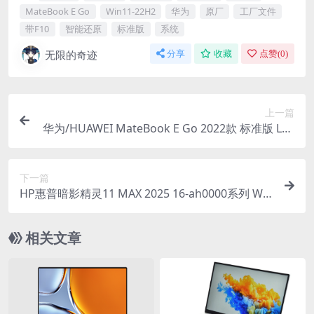
MateBook E Go
Win11-22H2
华为
原厂
工厂文件
带F10
智能还原
标准版
系统
无限的奇迹
分享
收藏
点赞(
0
)
上一篇
华为/HUAWEI MateBook E Go 2022款 标准版 LTE
版 GK-G56 GK-G58 原厂Win11 21H2系统 工厂文
件 带F10智能还原
下一篇
HP惠普暗影精灵11 MAX 2025 16-ah0000系列 Win
dows11 24H2 家庭中文版 原厂oem系统
相关文章