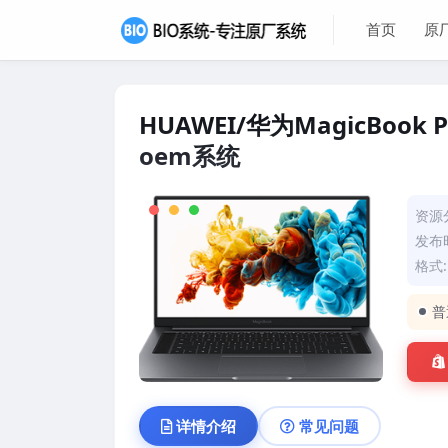
首页
原
HUAWEI/华为MagicBook 
oem系统
资源
发布时
格式: 
普
详情介绍
常见问题