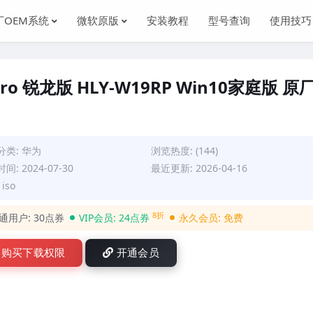
厂OEM系统
微软原版
安装教程
型号查询
使用技巧
Pro 锐龙版 HLY-W19RP Win10家庭版 原
分类:
华为
浏览热度: (144)
间: 2024-07-30
最近更新: 2026-04-16
iso
8折
通用户:
30点券
VIP会员:
24点券
永久会员:
免费
购买下载权限
开通会员