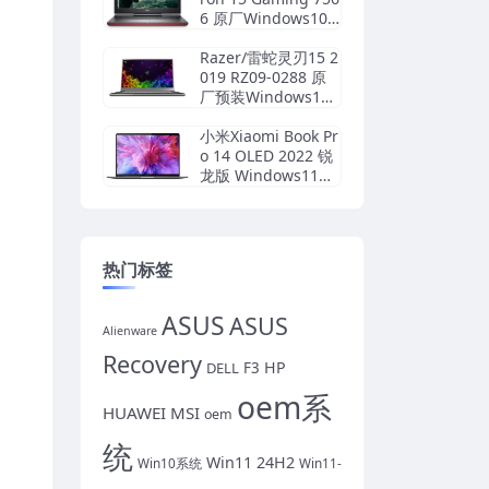
6 原厂Windows10
系统 oem系统 不带F
12功能
Razer/雷蛇灵刃15 2
019 RZ09-0288 原
厂预装Windows10
系统 oem出厂系统
小米Xiaomi Book Pr
o 14 OLED 2022 锐
龙版 Windows11系
统 原厂oem系统镜
像
热门标签
ASUS
ASUS
Alienware
Recovery
HP
DELL
F3
oem系
HUAWEI
MSI
oem
统
Win11 24H2
Win10系统
Win11-