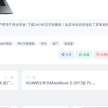
禁用于商业用途! 下载24小时后尽快删除！如若本站内容侵犯了原著者
oem系统
Win10家庭版
华为
原厂
锐龙版
分享
收藏
点赞
上一篇
下一篇
ZA 原厂w
HUAWEI/华为MateBook D 2017款 PL-W
overy恢
19 Win10家庭版 原厂oem系统
复