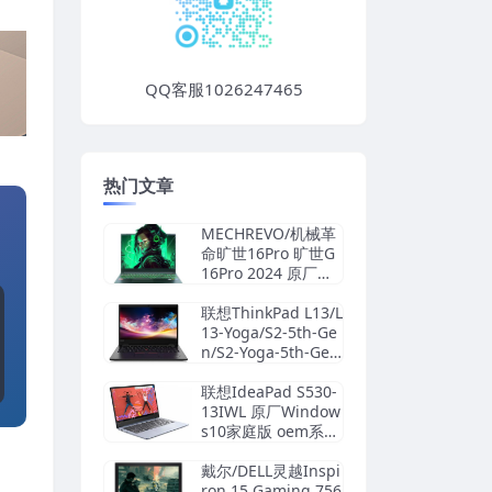
QQ客服1026247465
热门文章
MECHREVO/机械革
命旷世16Pro 旷世G
16Pro 2024 原厂Wi
ndows11 24H2恢复
系统镜像下载
联想ThinkPad L13/L
13-Yoga/S2-5th-Ge
n/S2-Yoga-5th-Gen
原厂Windows10家
庭版 oem系统镜像
联想IdeaPad S530-
下载
13IWL 原厂Window
s10家庭版 oem系统
镜像下载
戴尔/DELL灵越Inspi
ron 15 Gaming 756