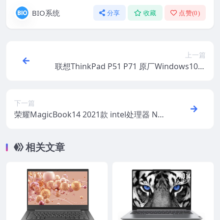
BIO系统
分享
收藏
点赞(
0
)
上一篇
联想ThinkPad P51 P71 原厂Windows10家
庭版 oem系统镜像下载
下一篇
荣耀MagicBook14 2021款 intel处理器 ND
R-WFE9HN Win10-20H2家庭版 原厂oem系
统
相关文章