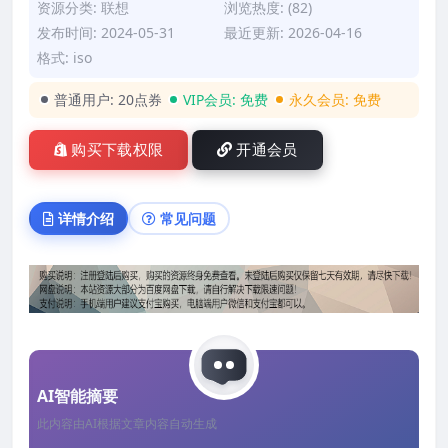
资源分类:
联想
浏览热度: (82)
发布时间: 2024-05-31
最近更新: 2026-04-16
格式: iso
普通用户:
20点券
VIP会员:
免费
永久会员:
免费
购买下载权限
开通会员
详情介绍
常见问题
AI智能摘要
此内容由AI根据文章内容自动生成