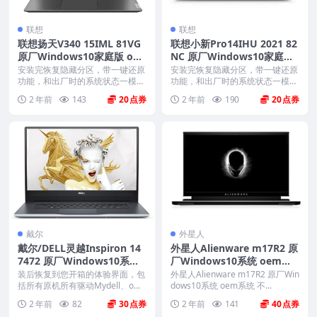
联想
联想
联想扬天V340 15IML 81VG
联想小新Pro14IHU 2021 82
原厂Windows10家庭版 oe
NC 原厂Windows10家庭版
m系统镜像下载
oem系统镜像下载
安装完恢复隐藏分区，带一键还原
安装完恢复隐藏分区，带一键还原
功能，和出厂时的系统状态一模一
功能，和出厂时的系统状态一模一
样。 机型(MTM)...
样。 机型(MTM)...
2 年前
143
20
2 年前
190
20
戴尔
外星人
戴尔/DELL灵越Inspiron 14
外星人Alienware m17R2 原
7472 原厂Windows10系统
厂Windows10系统 oem系
oem系统 不带F12功能
统 不带F12一键还原
装后恢复到您开箱的体验界面，包
外星人Alienware m17R2 原厂Win
括所有原机所有驱动Mydell、offic
dows10系统 oem系统 不...
e、mc...
2 年前
82
30
2 年前
141
40