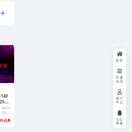
首页
开通
会员
14F
用户
25H
中心
 工厂
G814
ery
 25H
QQ
95
客服