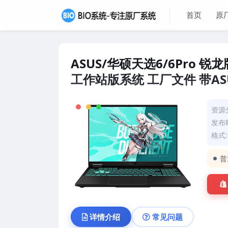
首页
原
ASUS/华硕天选6/6Pro 锐龙版
工作站版系统 工厂文件 带ASUS
资源
发布时
格式
普
详情介绍
常见问题