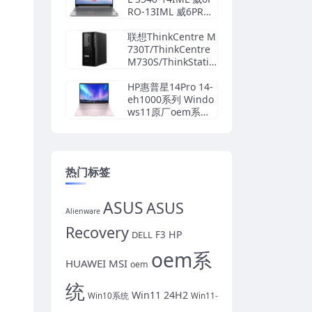
RO-13IML 威6PRO-
14IML ThinkBook 1
3s IML ThinkBook 1
联想ThinkCentre M
4s IML 原厂Windo
730T/ThinkCentre
ws10专业版 oem系
M730S/ThinkStatio
统镜像下载
n K 原厂Windows1
0家庭版 oem系统镜
HP惠普星14Pro 14-
像下载
eh1000系列 Windo
ws11原厂oem系统
镜像下载
热门标签
ASUS
ASUS
Alienware
Recovery
HP
DELL
F3
oem系
HUAWEI
MSI
oem
统
Win11 24H2
Win10系统
Win11-