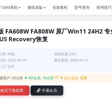
厂OEM系统
微软原版
安装教程
型号查询
使用技巧
 FA608W FA808W 原厂Win11 24H2 
 Recovery恢复
分类:
华硕
浏览热度: (41)
间: 2025-06-19
最近更新: 2026-04-15
: 工厂文件
8折
通用户:
95点券
VIP会员:
76点券
永久会员:
免费
购买下载权限
开通会员