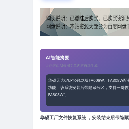
AI智能摘要
此内容由AI根据文章内容自动生成
华硕天选6/6Pro锐龙版FA608W、FA808W
功能。该系统安装后带隐藏分区，支持一键恢复，
FA808WI、FA808WV。用户需准备
华硕工厂文件恢复系统 ，安装结束后带隐