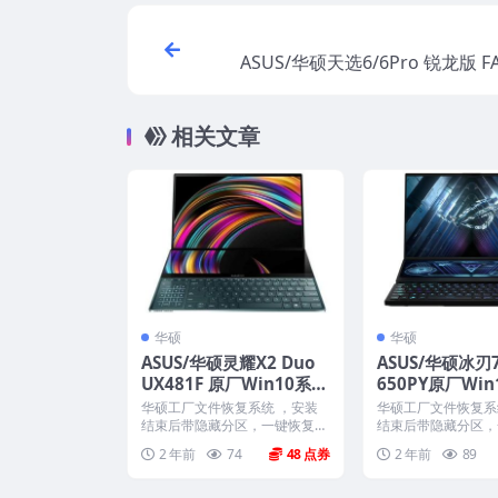
ASUS/华硕天选6/6Pro 锐龙版 FA
A808W 原厂Win11 24H2 专
厂文件 带ASUS Reco
相关文章
华硕
华硕
ASUS/华硕灵耀X2 Duo
ASUS/华硕冰刃
UX481F 原厂Win10系统
650PY原厂Win1
工厂文件 带ASUS Recov
家庭版系统 工厂
华硕工厂文件恢复系统 ，安装
华硕工厂文件恢复系
ery恢复
SUS Recover
结束后带隐藏分区，一键恢复，
结束后带隐藏分区，
以及机器所有驱动软件。 ...
以及机器所有驱动软件。
2 年前
74
48
2 年前
89