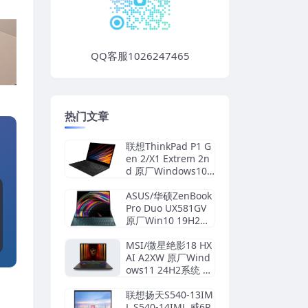
QQ客服1026247465
热门文章
联想ThinkPad P1 G
en 2/X1 Extrem 2n
d 原厂Windows10
家庭版 oem系统镜
像下载
ASUS/华硕ZenBook
Pro Duo UX581GV
原厂Win10 19H2系
统 工厂文件 带ASUS
Recovery恢复
MSI/微星绝影18 HX
AI A2XW 原厂Wind
ows11 24H2系统 工
厂文件 带F3一键还
原
联想扬天S540-13IM
L S540-14IML 威6P