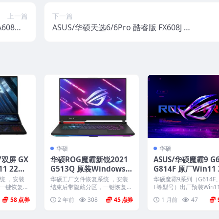
上一篇
下一篇
608W F
ASUS/华硕天选6/6Pro 酷睿版 FX608J 原
业版系统 工
厂Win11 24H2 家庭版系统 工厂文件 带A
very恢复
SUS Recovery恢复
华硕
华硕
7双屏 GX
华硕ROG魔霸新锐2021
ASUS/华硕魔霸9 G6
1 22H2
G513Q 原装Windows1
G814F 原厂Win11 
文件 带A
0原厂系统 工厂模式 带A
2 专业工作站版系统
统 ，安装
华硕工厂文件恢复系统 ，安装
华硕魔霸9系列（G614F、
y恢复
SUS Recovery恢复功能
文件 带ASUS Recov
一键恢复，
结束后带隐藏分区，一键恢复，
F等型号）出厂预装Win11
 ...
以及机器所有驱动软件。 ...
2专业工...
恢复
58
2 年前
308
45
1 月前
47