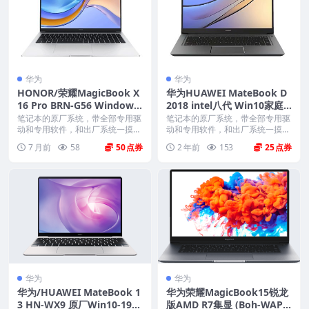
华为
华为
HONOR/荣耀MagicBook X
华为HUAWEI MateBook D
16 Pro BRN-G56 Windows
2018 intel八代 Win10家庭
11家庭版 原厂oem系统
中文版 原厂oem系统
笔记本的原厂系统，带全部专用驱
笔记本的原厂系统，带全部专用驱
动和专用软件，和出厂系统一摸一
动和专用软件，和出厂系统一摸一
样。不带一键还原功能...
样。不带一键还原功能...
7 月前
58
50
2 年前
153
25
华为
华为
华为/HUAWEI MateBook 1
华为荣耀MagicBook15锐龙
3 HN-WX9 原厂Win10-1903
版AMD R7集显 (Boh-WAP9