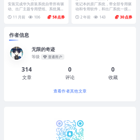
系统 工厂文件 带F10智能还
HNR) Win10家庭版 原厂oe
安装完成华为原装系统自带所有驱
笔记本的原厂系统，带全部专用驱
原
动、出厂主题专用壁纸、系统属性
m系统
动和专用软件，和出厂系统一摸一
联机支持标志、Off...
样。不带一键还原功能...
11 月前
106
58
2 年前
143
30
作者信息
无限的奇迹
等级
普通用户
314
0
0
文章
评论
收藏
查看作者其他文章