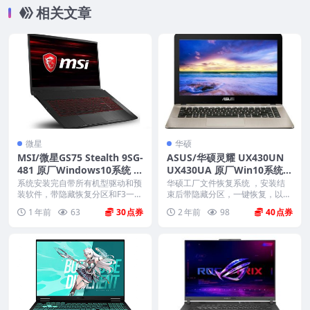
镜像下载
相关文章
微星
华硕
MSI/微星GS75 Stealth 9SG-
ASUS/华硕灵耀 UX430UN
481 原厂Windows10系统 o
UX430UA 原厂Win10系统
em系统 带F3一键恢复
工厂文件 带ASUS Recovery
系统安装完自带所有机型驱动和预
华硕工厂文件恢复系统 ，安装结
装软件，带隐藏恢复分区和F3一键
恢复
束后带隐藏分区，一键恢复，以及
还原，恢复到新机开...
机器所有驱动软件。 ...
1 年前
63
30
2 年前
98
40