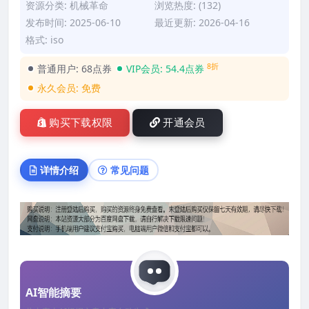
资源分类:
机械革命
浏览热度: (132)
发布时间: 2025-06-10
最近更新: 2026-04-16
格式: iso
8折
普通用户:
68点券
VIP会员:
54.4点券
永久会员:
免费
购买下载权限
开通会员
详情介绍
常见问题
AI智能摘要