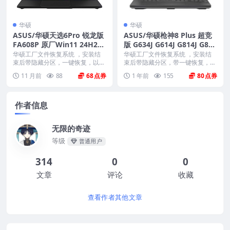
华硕
华硕
ASUS/华硕天选6Pro 锐龙版
ASUS/华硕枪神8 Plus 超竞
FA608P 原厂Win11 24H2
版 G634J G614J G814J G814
家庭版系统 工厂文件 带ASU
J 原厂Win11 24H2专业版系
华硕工厂文件恢复系统 ，安装结
华硕工厂文件恢复系统 ，安装结
S Recovery恢复
束后带隐藏分区，一键恢复，以及
统 工厂文件 带ASUS Recove
束后带隐藏分区，带一键恢复，以
机器所有驱动软件。 ...
及机器所有的驱动和软...
ry恢复
11 月前
88
68
1 年前
155
80
作者信息
无限的奇迹
等级
普通用户
314
0
0
文章
评论
收藏
查看作者其他文章