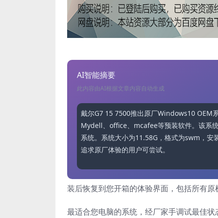
AI智能摘要
此内容由AI根据文章内容自动生成
戴尔G7 15 7500推出原厂Windows1
Mydell、office、mcafee等预装
系统。系统大小为11.58G，格式为swm，安
追求原厂体验的用户可尝试。
装后恢复到您开箱的体验界面，包括所有原机所有驱
最适合您电脑的系统，经厂家手调试最佳状