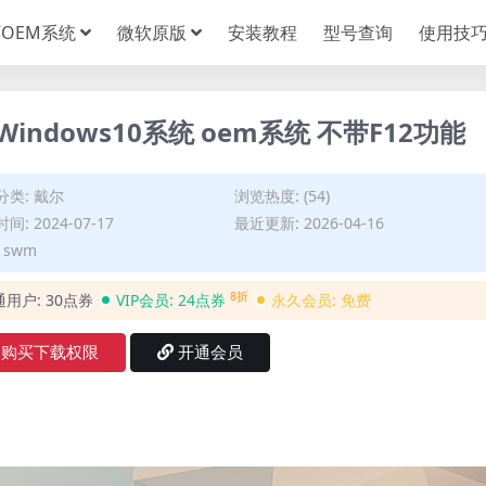
OEM系统
微软原版
安装教程
型号查询
使用技
原厂Windows10系统 oem系统 不带F12功能
分类:
戴尔
浏览热度: (54)
间: 2024-07-17
最近更新: 2026-04-16
 swm
8折
通用户:
30点券
VIP会员:
24点券
永久会员:
免费
购买下载权限
开通会员