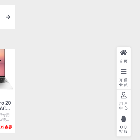
首页
开通
会员
o 20
用户
MACH
中心
版 原
部专用
系统一
..
35
QQ
客服