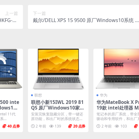
上一篇
下一篇
HKFG-XX
戴尔/DELL XPS 15 9500 原厂Windows10系统 o
oem系统
em系统 不带F12功能
联想
华为
500 inte
联想小新15IWL 2019 81
华为MateBook X Pr
dows11
QS 原厂Windows10家庭
19款 intel处理器 
统 不带F
版 oem系统镜像下载
R-W19 Win10家庭
ntel 11代
安装完恢复隐藏分区，带一键还
笔记本的原厂系统，带全
厂oem系统
...
原功能，和出厂时的系统状态一
驱动和专用软件，和出厂
模一样。 机型(MTM)...
摸一样。不带一键还原功能.
40
2 年前
139
20
2 年前
103