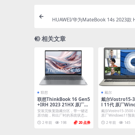
HUAWEI/华为MateBook 14s 2023款 
Win11家庭版 原厂
相关文章
联想
戴尔
联想ThinkBook 16 Gen5
戴尔Vostro15-3
+IRH 2023 21HX 原厂Wi
l 11代 原厂Win
ndows11家庭版 oem系
预装系统 oem系
安装完恢复隐藏分区，带一键还
戴尔Vostro15-3500 i
统镜像下载
12一键还原
原功能，和出厂时的系统状态一
原厂Windows11预装系
模一样。 机型(MTM)...
2 年前
198
20
2 年前
145