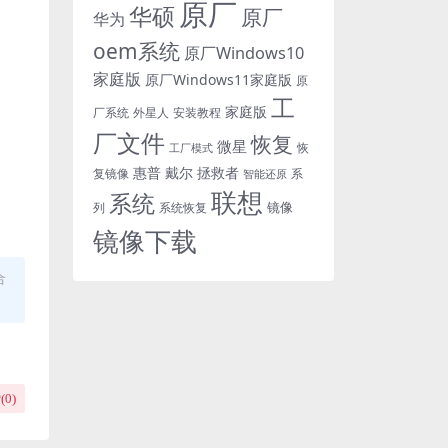
原厂
华硕
原厂
华为
oem系统
原厂Windows10
家庭版
原厂Windows11家庭版
原
工
家庭版
外星人
安装教程
厂系统
厂文件
恢复
微星
恢
工厂模式
惠普
戴尔
拯救者
复镜像
智能还原
系
联想
系统
镜像
系统恢复
列
镜像下载
合
(
0
)