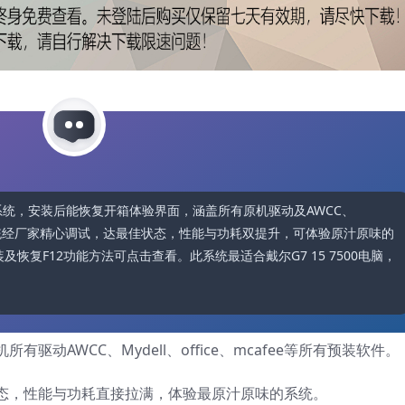
0 OEM系统，安装后能恢复开箱体验界面，涵盖所有原机驱动及AWCC、
软件。该系统经厂家精心调试，达最佳状态，性能与功耗双提升，可体验原汁原味的
装及恢复F12功能方法可点击查看。此系统最适合戴尔G7 15 7500电脑，
动AWCC、Mydell、office、mcafee等所有预装软件。
态，性能与功耗直接拉满，体验最原汁原味的系统。