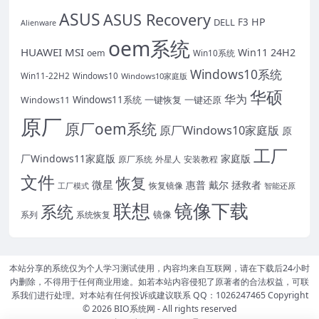
ASUS
ASUS Recovery
HP
DELL
F3
Alienware
oem系统
HUAWEI
MSI
Win11 24H2
oem
Win10系统
Windows10系统
Win11-22H2
Windows10
Windows10家庭版
华硕
华为
Windows11系统
一键恢复
一键还原
Windows11
原厂
原厂oem系统
原厂Windows10家庭版
原
工厂
厂Windows11家庭版
家庭版
外星人
安装教程
原厂系统
文件
恢复
微星
惠普
戴尔
拯救者
恢复镜像
工厂模式
智能还原
联想
镜像下载
系统
镜像
系统恢复
系列
本站分享的系统仅为个人学习测试使用，内容均来自互联网，请在下载后24小时
内删除，不得用于任何商业用途。如若本站内容侵犯了原著者的合法权益，可联
系我们进行处理。对本站有任何投诉或建议联系 QQ：1026247465 Copyright
© 2026
BIO系统网
- All rights reserved