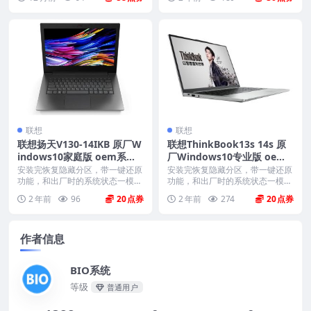
联想
联想
联想扬天V130-14IKB 原厂W
联想ThinkBook13s 14s 原
indows10家庭版 oem系统
厂Windows10专业版 oem
镜像下载
系统镜像下载
安装完恢复隐藏分区，带一键还原
安装完恢复隐藏分区，带一键还原
功能，和出厂时的系统状态一模一
功能，和出厂时的系统状态一模一
样。 格式：iso ...
样。 机型(MTM)...
2 年前
96
20
2 年前
274
20
作者信息
BIO系统
等级
普通用户