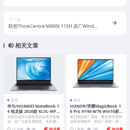
预装windows11系统OEM系统下载
下一篇
联想ThinkCentre M800t 11SH 原厂Windo
ws11家庭版 oem系统镜像下载
相关文章
华为
华为
华为/HUAWEI MateBook 1
HONOR/荣耀MagicBook 1
4 锐龙版 2020款 KLVL-WFX
6 Pro HYM-W76 Win10家
XX 原厂Win10-2004系统 工
庭版 原厂oem系统
安装完成华为原装系统自带所有驱
笔记本的原厂系统，带全部专用驱
厂文件 带F10智能还原
动、出厂主题专用壁纸、系统属性
动和专用软件，和出厂系统一摸一
联机支持标志、Off...
样。不带一键还原功能...
12 月前
94
58
2 年前
180
30