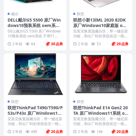
戴尔
联想
DELL戴尔G5 5500 原厂Win
联想小新13IML 2020 82DK
dows10预装系统 oem系统
原厂Windows10家庭版 oe
不带F12一键还原
m系统镜像下载
DELL戴尔G5 5500 原厂Windows
安装完恢复隐藏分区，带一键还原
10预装系统 oem系统 不带F1...
功能，和出厂时的系统状态一模一
样。 机型(MTM)...
2 年前
84
30
2 年前
53
20
联想
联想
联想ThinkPad T490/T590/P
联想ThinkPad E14 Gen2 20
53s/P43s 原厂Windows10
TA 原厂Windows11系统 oe
系统 oem系统镜像下载
m系统镜像下载
安装完恢复隐藏分区，带一键还原
安装完恢复隐藏分区，带一键还原
功能，和出厂时的系统状态一模一
功能，和出厂时的系统状态一模一
样。 机型(MTM)...
样。 机型(MTM)...
2 年前
499
20
2 年前
144
20