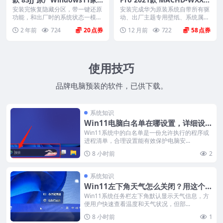
庭版 oem系统镜像下载
原厂Win11-21H2系统 工厂
安装完恢复隐藏分区，带一键还原
安装完成华为原装系统自带所有驱
功能，和出厂时的系统状态一模一
文件 带F10智能还原
动、出厂主题专用壁纸、系统属性
样。 机型(MTM)...
联机支持标志、Off...
2 年前
724
20
12 月前
722
58
使用技巧
品牌电脑预装的软件，已供下载。
系统知识
Win11电脑白名单在哪设置，详细设置
步骤来咯
Win11系统中的白名单是一份允许执行的程序或
进程清单，合理设置能有效保护电脑安...
8 小时前
2
系统知识
Win11左下角天气怎么关闭？用这个方
法，30秒搞定
Win11系统任务栏左下角默认显示天气信息，方
便用户快速查看温度和天气状况，但部...
8 小时前
1