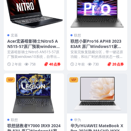
宏基
联想
Acer宏碁暗影骑士Nitro5 A
联想小新Pro16 APH8 2023
N515-57原厂预装windows1
83AR 原厂Windows11家庭
0系统OEM系统下载
中文版恢复镜像 原厂oem系
宏碁暗影骑士Nitro5 AN515-57原
安装完恢复隐藏分区，带一键还原
厂预装windows10系统，自带出...
统
功能，和出厂时的系统状态一模一
样。 机型(MTM)...
2 年前
758
40
2 年前
730
20
VIP
VIP
联想
华为
联想拯救者Y7000 IRX9 2024
华为/HUAWEI MateBook X
款 83JJ 原厂Windows11家
Pro 2021款 MACHD-WXX9