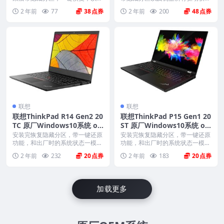
机器所有驱动软件。 ...
需准备一个16Gu...
2 年前
77
38
2 年前
200
48
联想
联想
联想ThinkPad R14 Gen2 20
联想ThinkPad P15 Gen1 20
TC 原厂Windows10系统 oe
ST 原厂Windows10系统 oe
m系统镜像下载
m系统镜像下载
安装完恢复隐藏分区，带一键还原
安装完恢复隐藏分区，带一键还原
功能，和出厂时的系统状态一模一
功能，和出厂时的系统状态一模一
样。 机型(MTM)...
样。 机型(MTM)...
2 年前
232
20
2 年前
183
20
加载更多