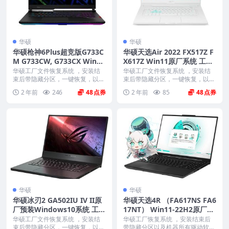
华硕
华硕
华硕枪神6Plus超竞版G733C
华硕天选Air 2022 FX517Z F
M G733CW, G733CX Win11
X617Z Win11原厂系统 工厂
原厂系统 工厂模式 带ASUS
模式 带ASUS Recovery恢复
华硕工厂文件恢复系统 ，安装结
华硕工厂文件恢复系统 ，安装结
Recovery恢复功能
束后带隐藏分区，一键恢复，以及
功能
束后带隐藏分区，一键恢复，以及
机器所有驱动软件。 ...
机器所有驱动软件。 ...
2 年前
246
48
2 年前
85
48
华硕
华硕
华硕冰刃2 GA502IU IV II原
华硕天选4R （FA617NS FA6
厂预装Windows10系统 工厂
17NT） Win11-22H2原厂系
模式恢复
统 工厂模式 带ASUS Recove
华硕工厂文件恢复系统 ，安装结
华硕工厂恢复系统 ，安装结束后
束后带隐藏分区，一键恢复，以及
ry恢复功能
带隐藏分区以及机器所有驱动软件