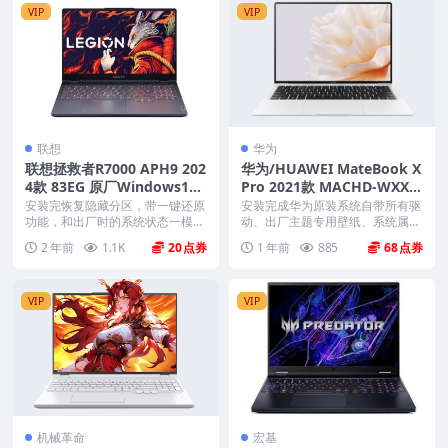
VIP
VIP
联想
华为
联想拯救者R7000 APH9 202
华为/HUAWEI MateBook X
4款 83EG 原厂Windows11
Pro 2021款 MACHD-WXX9
家庭版 oem系统镜像下载
原厂Win10 2004系统 工厂文
安装完恢复隐藏分区，带一键还原
安装完成华为原装系统自带所有驱
功能，和出厂时的系统状态一模一
件 带F10智能还原
动、出厂主题专用壁纸、系统属性
样。 机型(MTM)...
联机支持标志、Off...
2 年前
1.1K
20
1 年前
885
68
VIP
VIP
机械革命
宏基