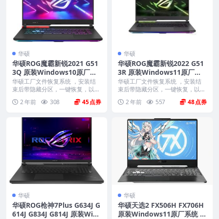
华硕
华硕
华硕ROG魔霸新锐2021 G51
华硕ROG魔霸新锐2022 G51
3Q 原装Windows10原厂系
3R 原装Windows11原厂系
统 工厂模式 带ASUS Recove
统 工厂模式 带ASUS Recove
华硕工厂文件恢复系统 ，安装结
华硕工厂文件恢复系统 ，安装结
ry恢复功能
束后带隐藏分区，一键恢复，以及
ry恢复功能
束后带隐藏分区，一键恢复，以及
机器所有驱动软件。 ...
机器所有驱动软件。 ...
2 年前
308
45
2 年前
557
48
华硕
华硕
华硕ROG枪神7Plus G634J G
华硕天选2 FX506H FX706H
614J G834J G814J 原装Win
原装Windows11原厂系统 工