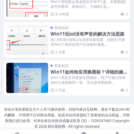
方法，简单易学
Win11系统默认将桌面文件存于C盘，长期易致C
盘空间紧张，影响运行。为减轻C盘...
8 小时前
2
系统知识
Win11玩lol没有声音的解决方法思路
热门MOBA游戏LOL深受玩家喜爱，但部分升级
至Win11系统的用户在体验时遭遇...
2 天前
3
系统知识
Win11如何给应用换图标？详细的操作
步骤在这里！
Win11系统支持更换应用图标，用户可通过简单
操作让桌面焕然一新。无论是将图标换...
2 天前
2
本站分享的系统仅为个人学习测试使用，内容均来自互联网，请在下载后24小时
内删除，不得用于任何商业用途。如若本站内容侵犯了原著者的合法权益，可联
系我们进行处理。对本站有任何投诉或建议联系 QQ：1026247465 Copyright
© 2026
BIO系统网
- All rights reserved
豫ICP备2022008340号-2