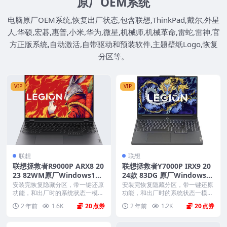
原厂OEM系统
电脑原厂OEM系统,恢复出厂状态,包含联想,ThinkPad,戴尔,外星
人,华硕,宏碁,惠普,小米,华为,微星,机械师,机械革命,雷蛇,雷神,官
方正版系统,自动激活,自带驱动和预装软件,主题壁纸Logo,恢复
分区等。
VIP
VIP
联想
联想
联想拯救者R9000P ARX8 20
联想拯救者Y7000P IRX9 20
23 82WM原厂Windows11
24款 83DG 原厂Windows11
家庭中文版恢复镜像 原厂oe
家庭版 oem系统镜像下载
安装完恢复隐藏分区，带一键还原
安装完恢复隐藏分区，带一键还原
m系统
功能，和出厂时的系统状态一模一
功能，和出厂时的系统状态一模一
样。 机型(MTM)...
样。 机型(MTM)...
2 年前
1.6K
20
2 年前
1.2K
20