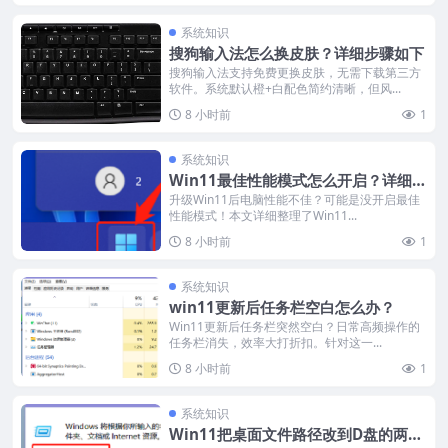
系统知识
搜狗输入法怎么换皮肤？详细步骤如下
搜狗输入法支持免费更换皮肤，无需下载第三方
软件。系统默认橙+白配色简约清晰，但风...
8 小时前
1
系统知识
Win11最佳性能模式怎么开启？详细步
骤图如下
升级Win11后电脑性能不佳？可能是没开启最佳
性能模式！本文详细整理了Win11...
8 小时前
1
系统知识
win11更新后任务栏空白怎么办？
Win11更新后任务栏突然空白？日常高频操作的
任务栏消失，效率大打折扣。针对这一...
8 小时前
1
系统知识
Win11把桌面文件路径改到D盘的两种