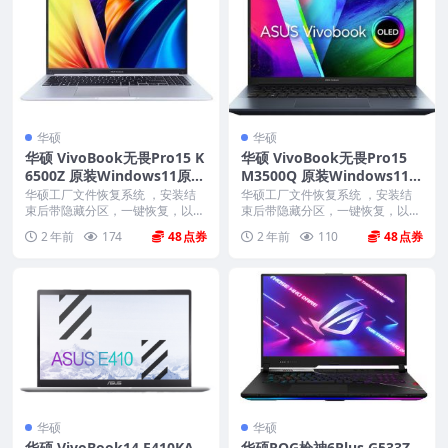
华硕
华硕
华硕 VivoBook无畏Pro15 K
华硕 VivoBook无畏Pro15
6500Z 原装Windows11原厂
M3500Q 原装Windows11-2
系统 工厂模式 带ASUS Reco
1H2 原厂系统 工厂模式 带A
华硕工厂文件恢复系统 ，安装结
华硕工厂文件恢复系统 ，安装结
very恢复功能
束后带隐藏分区，一键恢复，以及
SUS Recovery恢复功能
束后带隐藏分区，一键恢复，以及
机器所有驱动软件。 ...
机器所有驱动软件。 ...
2 年前
174
48
2 年前
110
48
华硕
华硕
华硕 VivoBook14 E410KA
华硕ROG枪神6Plus G533Z