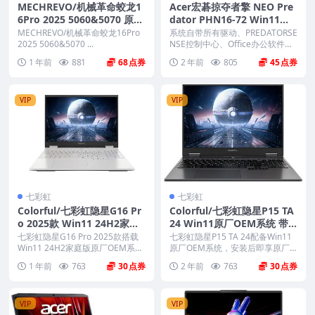
MECHREVO/机械革命蛟龙1
Acer宏碁掠夺者擎 NEO Pre
6Pro 2025 5060&5070 原厂
dator PHN16-72 Win11原
Windows11 24H2 恢复系统
厂oem系统 工厂模式 恢复出
MECHREVO/机械革命蛟龙16Pro
系统自带所有驱动、PREDATORSE
镜像下载
2025 5060&5070 ...
厂系统
NSE控制中心、Office办公软件、
出厂...
1 年前
881
68
2 年前
805
45
VIP
VIP
七彩虹
七彩虹
Colorful/七彩虹隐星G16 Pr
Colorful/七彩虹隐星P15 TA
o 2025款 Win11 24H2家庭
24 Win11原厂OEM系统 带C
版原厂OEM系统 带COLORF
OLORFUL一键还原
七彩虹隐星G16 Pro 2025款搭载
七彩虹隐星P15 TA 24配备Win11
UL一键还原
Win11 24H2家庭版原厂OEM系
原厂OEM系统，安装后即享原厂
统...
驱动与预...
1 年前
763
30
2 年前
763
30
VIP
VIP