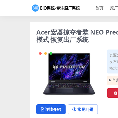
首页
原厂
Acer宏碁掠夺者擎 NEO Pred
模式 恢复出厂系统
资源
发布时
格式
普
详情介绍
常见问题