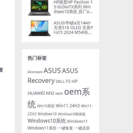
HP惠普HP Pavilion 1
5-bc0xxTX系列 Win
dows10系统 原厂oe
m系统下载
ASUS/华硕a豆14Air
无畏S16 OLED 无畏P
ro15 2024 M5406U
A M5606UA M5506
UA 原厂Win11 24H2
专业版系统 工厂文件
带ASUS Recovery恢
复
热门标签
ASUS
ASUS
建
Alienware
Recovery
HP
DELL
F3
oem系
HUAWEI
MSI
oem
统
Win11 24H2
Win10系统
Win11-
22H2
Windows10
Windows10家庭版
Windows10系统
Windows11
Windows11系统
一键恢复
一键还原