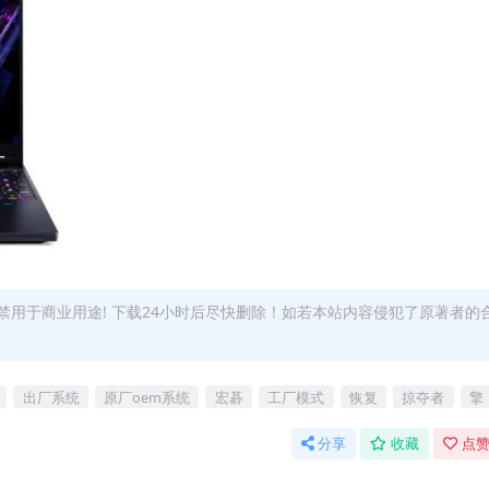
用于商业用途! 下载24小时后尽快删除！如若本站内容侵犯了原著者的
出厂系统
原厂oem系统
宏碁
工厂模式
恢复
掠夺者
擎
分享
收藏
点赞