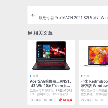
联想小新Pro16ACH 2021 82L5 原厂Win
家庭版 oem系
相关文章
宏基
小米
Acer宏碁暗影骑士AN515
小米 RedmiBook
-43 Win10原厂oem系统
增强版 Window
工厂模式 恢复出厂系统
原厂oem系统镜
系统自带所有驱动、PREDATORS
安装完自带主题壁纸
ENSE控制中心、Office办公软
恢复功能，自带机型
件、出厂...
软件，将电脑恢复到出厂
2 年前
109
48
2 年前
209