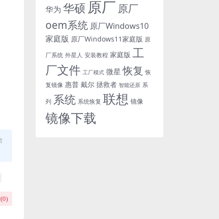
原厂
华硕
原厂
华为
oem系统
原厂Windows10
家庭版
原厂Windows11家庭版
原
工
家庭版
外星人
安装教程
厂系统
厂文件
恢复
微星
恢
工厂模式
惠普
戴尔
拯救者
复镜像
智能还原
系
联想
系统
镜像
系统恢复
列
镜像下载
合
(
0
)