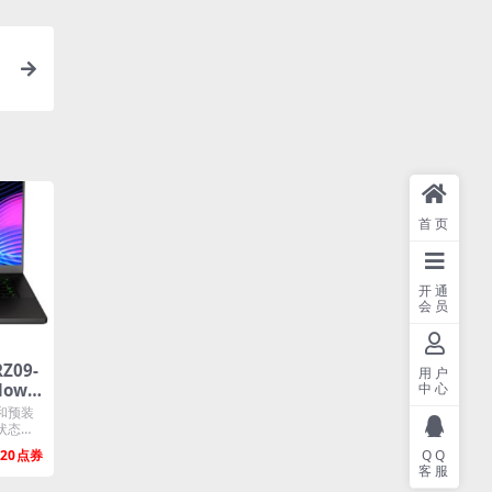
首页
开通
会员
Z09-
用户
dows
中心
统
和预装
状态，
.
20
QQ
客服