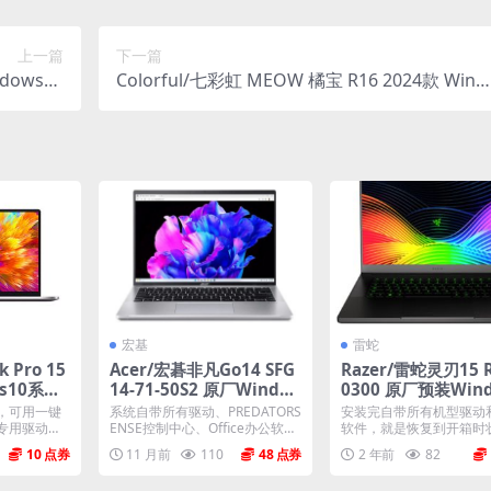
上一篇
下一篇
dows10
Colorful/七彩虹 MEOW 橘宝 R16 2024款 Win1
统镜像下载
1原厂OEM系统 带COLORFUL一键还原
宏基
雷蛇
 Pro 15
Acer/宏碁非凡Go14 SFG
Razer/雷蛇灵刃15 R
s10系统
14-71-50S2 原厂Windo
0300 原厂预装Win
像
ws11系统 工厂文件 带一
10系统 oem出厂系
，可用一键
系统自带所有驱动、PREDATORS
安装完自带所有机型驱动
键恢复
专用驱动和
ENSE控制中心、Office办公软
软件，就是恢复到开箱时
时...
件、出厂...
带隐藏恢复分区。 格式：..
10
11 月前
110
48
2 年前
82