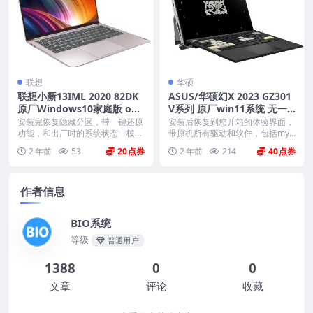
联想
华硕
联想小新13IML 2020 82DK
ASUS/华硕幻X 2023 GZ301
原厂Windows10家庭版 oe
V系列 原厂win11系统 无一
m系统镜像下载
键还原 非工厂模式
安装完恢复隐藏分区，带一键还原
安装后恢复到您开箱的体验界面，
功能，和出厂时的系统状态一模一
带原机所有驱动和软件，包括mya
样。 机型(MTM)...
sus mcafe...
2 年前
53
20
2 年前
214
40
作者信息
BIO系统
等级
普通用户
1388
0
0
文章
评论
收藏