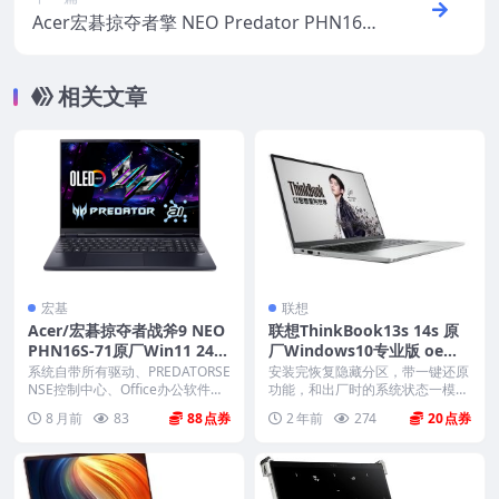
Acer宏碁掠夺者擎 NEO Predator PHN16-7
2 Win11原厂oem系统 工厂模式 恢复出厂系
统
相关文章
宏基
联想
Acer/宏碁掠夺者战斧9 NEO
联想ThinkBook13s 14s 原
PHN16S-71原厂Win11 24H
厂Windows10专业版 oem
2系统 工厂文件 带一键恢复
系统镜像下载
系统自带所有驱动、PREDATORSE
安装完恢复隐藏分区，带一键还原
NSE控制中心、Office办公软件、
功能，和出厂时的系统状态一模一
出厂...
样。 机型(MTM)...
8 月前
83
88
2 年前
274
20