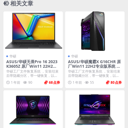
相关文章
华硕
华硕
ASUS/华硕无畏Pro 16 2023
ASUS/华硕魔霸X G16CHR 原
K3605Z 原厂Win11 22H2专
厂Win11 22H2专业版系统 工
业版系统 工厂文件 带ASUS R
厂文件 带ASUS Recovery恢
华硕工厂文件恢复系统 ，安装结束
华硕工厂文件恢复系统 ，安装结束
ecovery恢复
复
后带隐藏分区，带一键恢复，以及
后带隐藏分区，带一键恢复，以及
机器所有的驱动和软...
机器所有的驱动和软...
1 年前
90
68
1 年前
55
80