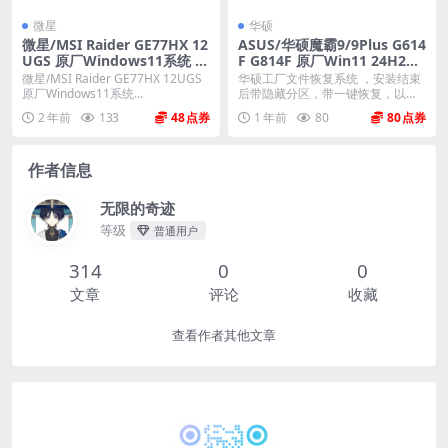
微星
华硕
微星/MSI Raider GE77HX 12
ASUS/华硕魔霸9/9Plus G614
UGS 原厂Windows11系统 o
F G814F 原厂Win11 24H2专
em系统 不带一键恢复
业版系统 工厂文件 带ASUS R
微星/MSI Raider GE77HX 12UGS
华硕工厂文件恢复系统 ，安装结束
ecovery恢复
原厂Windows11系统...
后带隐藏分区，带一键恢复，以及
机器所有的驱动和软...
2 年前
133
48
1 年前
80
80
作者信息
无限的奇迹
等级
普通用户
314
0
0
文章
评论
收藏
查看作者其他文章