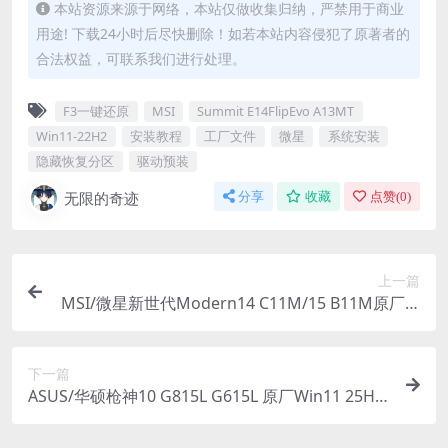
本站资源来源于网络，本站仅做收集归纳，严禁用于商业
用途! 下载24小时后尽快删除！如若本站内容侵犯了原著者的
合法权益，可联系我们进行处理。
F3一键还原
MSI
Summit E14FlipEvo A13MT
Win11-22H2
安装教程
工厂文件
微星
系统安装
隐藏恢复分区
驱动预装
无限的奇迹
分享
收藏
点赞(
0
)
上一篇
MSI/微星新世代Modern14 C11M/15 B11M原厂W
in11 22H2系统 工厂文件 带F3一键还原
下一篇
ASUS/华硕枪神10 G815L G615L 原厂Win11 25H2
家庭版系统 非工厂模式 无ASUSRecovey恢复功能