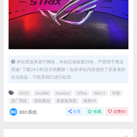
本站资源来源于网络，本站仅做收集归纳，严禁用于商业
用途! 下载24小时后尽快删除！如若本站内容侵犯了原著者的
合法权益，可联系我们进行处理。
ASUS
mcafee
myasus
office
Win11
华硕
原厂系统
原机驱动
家庭版系统
枪神10
BIO系统
分享
收藏
点赞(
0
)