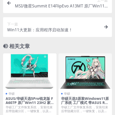
上一篇
MSI/微星Summit E14FlipEvo A13MT 原厂Win11 2
2H2系统 工厂文件 带F3一键还原
下一篇
Win11大更新：应用程序启动加速！
相关文章
华硕
华硕
ASUS/华硕天选5Pro锐龙版 F
华硕天选3原装Windows11原
A607P 原厂Win11 23H2 家
厂系统 工厂模式 带ASUS Rec
庭版系统 工厂文件 带ASUS R
overy恢复功能
华硕工厂文件恢复系统 ，安装结束
华硕工厂文件恢复系统 ，安装结束
ecovery恢复
后带隐藏分区，一键恢复，以及机
后带隐藏分区，一键恢复，以及机
器所有驱动软件。 ...
器所有驱动软件。 ...