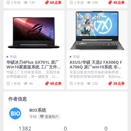
2 年前
139
68
2 年前
569
48
华硕
华硕
华硕冰刃4Plus GX701L 原厂
ASUS/华硕 天选2 FA506Q F
Win10家庭版系统 工厂文件
A706Q 原厂win10系统 非工
带ASUS Recovery恢复
厂模式
华硕工厂文件恢复系统 ，安装结束
安装后恢复到您开箱的体验界面，
后带隐藏分区，带一键恢复，以及
带原机所有驱动和软件，包括myas
机器所有的驱动和软...
us mcafe...
1 年前
46
48
2 年前
202
38
作者信息
BIO系统
等级
普通用户
1382
0
0