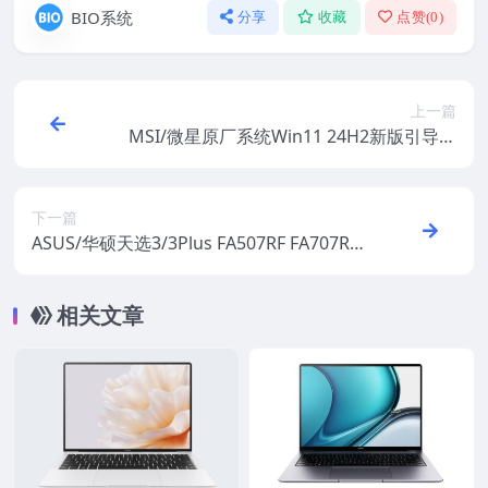
BIO系统
分享
收藏
点赞(
0
)
上一篇
MSI/微星原厂系统Win11 24H2新版引导安
装教程
下一篇
ASUS/华硕天选3/3Plus FA507RF FA707RF
原厂Win11 22H2家庭版系统 工厂文件 带AS
US Recovery恢复
相关文章