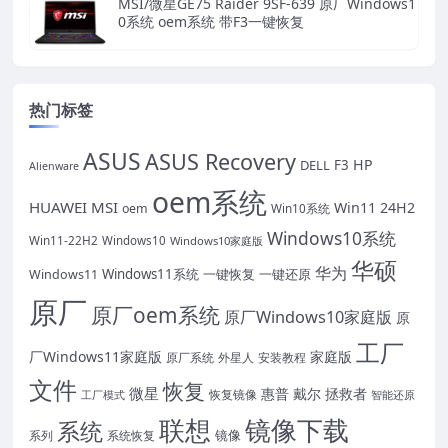
MSI/微星GE75 Raider 9SF-639 原厂Windows1
0系统 oem系统 带F3一键恢复
热门标签
ASUS
ASUS Recovery
HP
DELL
F3
Alienware
oem系统
HUAWEI
MSI
Win11 24H2
oem
Win10系统
Windows10系统
Win11-22H2
Windows10
Windows10家庭版
华硕
华为
Windows11系统
一键恢复
一键还原
Windows11
原厂
原厂oem系统
原厂Windows10家庭版
原
工厂
厂Windows11家庭版
家庭版
原厂系统
外星人
安装教程
文件
恢复
微星
惠普
戴尔
拯救者
恢复镜像
工厂模式
智能还原
联想
镜像下载
系统
镜像
系统恢复
系列