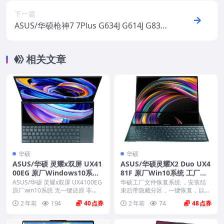
overy恢复
下一篇
ASUS/华硕枪神7 7Plus G634J G614J G834J
G814J 原厂Win11 24H2系统 非工厂模式
相关文章
华硕
华硕
ASUS/华硕 灵耀x双屏 UX41
ASUS/华硕灵耀X2 Duo UX4
00EG 原厂Windows10系统
81F 原厂Win10系统 工厂文
无一键还原 非工厂模式
件 带ASUS Recovery恢复
ASUS/华硕 灵耀x双屏 UX4100EG
华硕工厂文件恢复系统 ，安装结
原厂win10系统 无一键还原 非...
束后带隐藏分区，一键恢复，以及
机器所有驱动软件。 ...
2 年前
194
40
2 年前
74
48