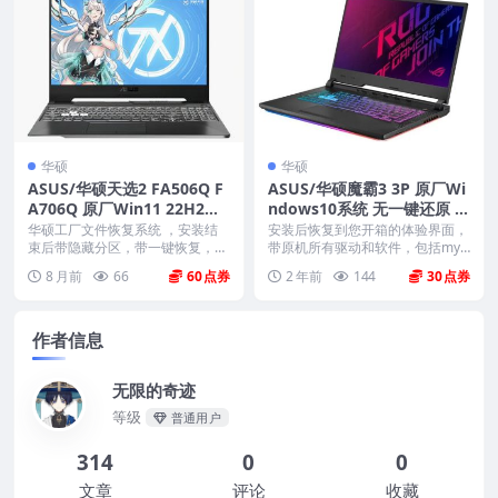
华硕
华硕
ASUS/华硕天选2 FA506Q F
ASUS/华硕魔霸3 3P 原厂Wi
A706Q 原厂Win11 22H2家
ndows10系统 无一键还原 非
庭版系统 工厂文件 带ASUS
工厂模式
华硕工厂文件恢复系统 ，安装结
安装后恢复到您开箱的体验界面，
Recovery恢复
束后带隐藏分区，带一键恢复，以
带原机所有驱动和软件，包括mya
及机器所有的驱动和软...
sus mcafe...
8 月前
66
60
2 年前
144
30
作者信息
无限的奇迹
等级
普通用户
314
0
0
文章
评论
收藏