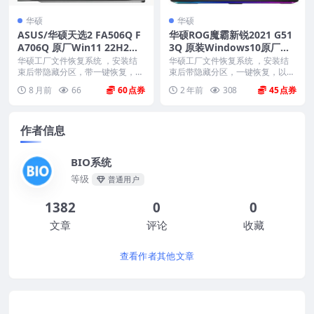
华硕
华硕
ASUS/华硕天选2 FA506Q F
华硕ROG魔霸新锐2021 G51
A706Q 原厂Win11 22H2家
3Q 原装Windows10原厂系
庭版系统 工厂文件 带ASUS
统 工厂模式 带ASUS Recove
华硕工厂文件恢复系统 ，安装结
华硕工厂文件恢复系统 ，安装结
Recovery恢复
束后带隐藏分区，带一键恢复，以
ry恢复功能
束后带隐藏分区，一键恢复，以及
及机器所有的驱动和软...
机器所有驱动软件。 ...
8 月前
66
60
2 年前
308
45
作者信息
BIO系统
等级
普通用户
1382
0
0
文章
评论
收藏
查看作者其他文章