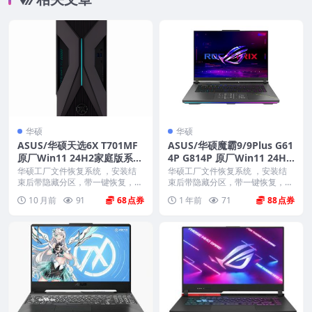
华硕
华硕
ASUS/华硕天选6X T701MF
ASUS/华硕魔霸9/9Plus G61
原厂Win11 24H2家庭版系统
4P G814P 原厂Win11 24H2
工厂文件 带ASUS Recovery
家庭版系统 工厂文件 带ASU
华硕工厂文件恢复系统 ，安装结
华硕工厂文件恢复系统 ，安装结
恢复
束后带隐藏分区，带一键恢复，以
S Recovery恢复
束后带隐藏分区，带一键恢复，以
及机器所有的驱动和软...
及机器所有的驱动和软...
10 月前
91
68
1 年前
71
88