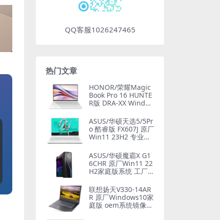
QQ客服1026247465
热门文章
HONOR/荣耀Magic
Book Pro 16 HUNTE
R版 DRA-XX Windo
ws11 24H2 家庭版
原厂oem系统
ASUS/华硕天选5/5Pr
o 酷睿版 FX607J 原厂
Win11 23H2 专业版
系统 工厂文件 带ASU
S Recovery恢复
ASUS/华硕魔霸X G1
6CHR 原厂Win11 22
H2家庭版系统 工厂
文件 带ASUS Recove
ry恢复
联想扬天V330-14AR
R 原厂Windows10家
庭版 oem系统镜像下
载