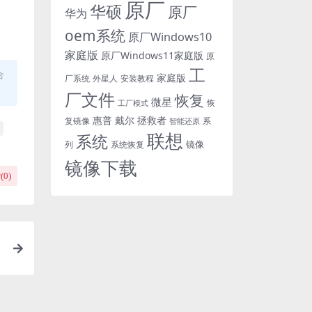
原厂
华硕
原厂
华为
oem系统
原厂Windows10
家庭版
原厂Windows11家庭版
原
工
合
家庭版
外星人
安装教程
厂系统
厂文件
恢复
微星
恢
工厂模式
惠普
戴尔
拯救者
复镜像
智能还原
系
联想
系统
镜像
系统恢复
列
镜像下载
(
0
)