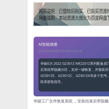
AI智能摘要
此内容由AI根据文章内容自动生成
华硕幻X 2022 GZ301Z NR2201Z系列配
后系统带隐藏分区，支持一键恢复，并预装所有驱动
GZ301ZE、GZ301ZC、GZ301ZA等
联系获取指导。
华硕工厂文件恢复系统 ，安装结束后带隐