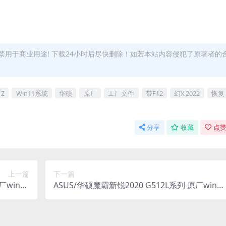
用于商业用途! 下载24小时后尽快删除！如若本站内容侵犯了原著者的
1Z
Win11系统
华硕
原厂
工厂文件
带F12
幻X 2022
恢复
分享
收藏
点赞
上一篇
下一篇
厂win10
ASUS/华硕魔霸新锐2020 G512L系列 原厂win10
very恢复
系统 工厂文件 带F12 ASUS Recovery恢复