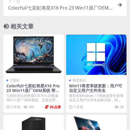
下一篇
Colorful/七彩虹将星X16 Pro 23 Win11原厂OEM
系统 带COLORFUL一键还原
相关文章
七彩虹
系统知识
Colorful/七彩虹将星X16 Pro
Win11将变革级更新：用户可
23 Win11原厂OEM系统 带C
自定义用户文件夹名
OLORFUL一键还原
七彩虹推出的将星X16 Pro 23配备
微软在Windows 11初始设置中新增
Win11原厂OEM系统，安装后即自
自定义用户文件夹名称功能，回应
带原...
了用户多年...
2 年前
341
30
1 月前
28