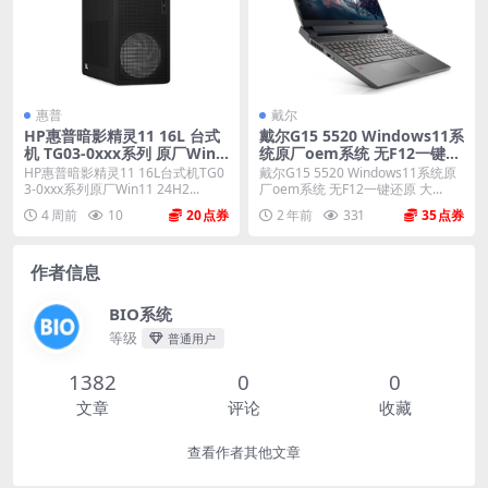
惠普
戴尔
HP惠普暗影精灵11 16L 台式
戴尔G15 5520 Windows11系
机 TG03-0xxx系列 原厂Win1
统原厂oem系统 无F12一键还
1 24H2系统 原厂oem系统
原
HP惠普暗影精灵11 16L台式机TG0
戴尔G15 5520 Windows11系统原
3-0xxx系列原厂Win11 24H2...
厂oem系统 无F12一键还原 大...
4 周前
10
20
2 年前
331
35
作者信息
BIO系统
等级
普通用户
1382
0
0
文章
评论
收藏
查看作者其他文章