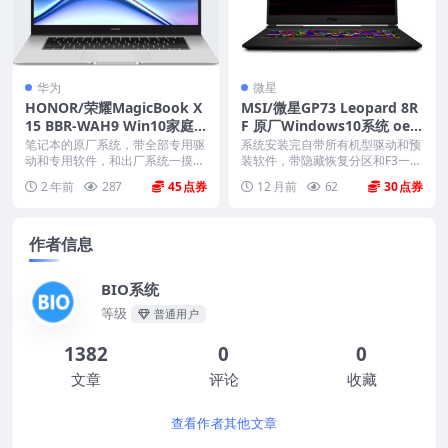
华为
微星
HONOR/荣耀MagicBook X
MSI/微星GP73 Leopard 8R
15 BBR-WAH9 Win10家庭
F 原厂Windows10系统 oe
版 原厂oem系统
m系统 带F3一键恢复
笔记本的原厂系统，带全部专用驱
系统安装完自带所有机型驱动和预
动和专用软件，和出厂系统一摸一
装软件，带隐藏恢复分区和F3一键
样。不带一键还原功能...
还原，恢复到新机开...
2 年前
287
45
12 月前
62
30
作者信息
BIO系统
等级
普通用户
1382
0
0
文章
评论
收藏
查看作者其他文章