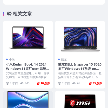
dows11系统 oem系统镜像下载
相关文章
小米
戴尔
小米Redmi Book 14 2024
戴尔DELL Inspiron 15 3520
Windows11原厂oem系统镜
原厂Windows11系统 oem
像下载
系统 不带F12功能
安装完自带主题壁纸，可用一键恢
装后恢复到您开箱的体验界面，包
复功能，自带机型专用驱动和软
括所有原机所有驱动Mydell、offic
件，将电脑恢复到出厂时...
e、mc...
2 年前
346
10
2 年前
96
35