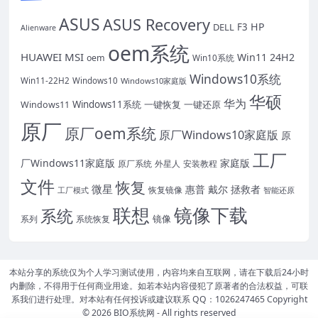
ASUS
ASUS Recovery
HP
DELL
F3
Alienware
oem系统
HUAWEI
MSI
Win11 24H2
oem
Win10系统
Windows10系统
Win11-22H2
Windows10
Windows10家庭版
华硕
华为
Windows11系统
一键恢复
一键还原
Windows11
原厂
原厂oem系统
原厂Windows10家庭版
原
工厂
厂Windows11家庭版
家庭版
外星人
安装教程
原厂系统
文件
恢复
微星
惠普
戴尔
拯救者
恢复镜像
工厂模式
智能还原
联想
镜像下载
系统
镜像
系统恢复
系列
本站分享的系统仅为个人学习测试使用，内容均来自互联网，请在下载后24小时
内删除，不得用于任何商业用途。如若本站内容侵犯了原著者的合法权益，可联
系我们进行处理。对本站有任何投诉或建议联系 QQ：1026247465 Copyright
© 2026
BIO系统网
- All rights reserved