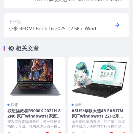
D原厂 Win11 22H2 家庭版系统 工厂文件 带
ASUS Recovery恢复
下一篇
小米 REDMI Book 16 2025（2.5K）Windo
ws11原厂oem系统镜像下载
相关文章
联想
华硕
联想拯救者R9000K 2021H 8
ASUS/华硕天选4R FA617N
2N6 原厂Windows11家庭中
原厂Windows11 22H2系统
文版恢复镜像 原厂oem系统
无一键还原 非工厂模式
安装完恢复隐藏分区，带一键还原
适合您电脑的系统，经厂家手调试
功能，和出厂时的系统状态一模一
最佳状态，性能与功耗直接拉满，
样。 机型(MTM)...
体验最原汁原味的系统...