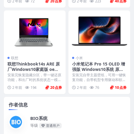
2 年前
72
20
2 年前
223
40
联想
小米
联想Thinkbook14s ARE 原
小米笔记本 Pro 15 OLED 增
厂Windows10家庭版 oem
强版 Windows10系统 原厂o
系统镜像下载
em系统镜像
安装完恢复隐藏分区，带一键还原
安装完自带主题壁纸，可用一键恢
功能，和出厂时的系统状态一模一
复功能，自带机型专用驱动和软
样。 格式：iso ...
件，将电脑恢复到出厂时...
2 年前
194
20
2 年前
76
10
作者信息
BIO系统
等级
普通用户