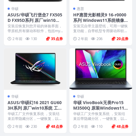
华硕
惠普
ASUS/华硕飞行堡垒7 FX505
HP惠普光影精灵9 16-r0000
D FX95D系列 原厂win10系
系列 Windows11系统镜像
统 非工厂模式
原厂oem系统
安装后恢复到您开箱的体验界面，
安装完自带主题壁纸，可用一键恢
带原机所有驱动和软件，包括mya
复功能，自带机型专用驱动和软
sus mcafe...
件，将电脑恢复到出厂时...
2 年前
130
35
2 年前
206
20
华硕
华硕
ASUS/华硕幻16 2021 GU60
华硕 VivoBook无畏Pro15
3H系列 原厂win10系统 工厂
M3500Q 原装Windows11-2
文件 带F12 ASUS Recovery
1H2 原厂系统 工厂模式 带A
华硕工厂文件恢复系统 ，安装结
华硕工厂文件恢复系统 ，安装结
恢复
束后带隐藏分区，一键恢复，以及
SUS Recovery恢复功能
束后带隐藏分区，一键恢复，以及
机器所有驱动软件。 ...
机器所有驱动软件。 ...
2 年前
230
48
2 年前
110
48