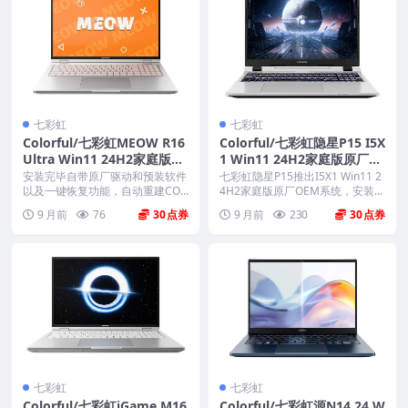
七彩虹
七彩虹
Colorful/七彩虹MEOW R16
Colorful/七彩虹隐星P15 I5X
Ultra Win11 24H2家庭版原
1 Win11 24H2家庭版原厂O
厂OEM系统 带COLORFUL一
EM系统 带COLORFUL一键
安装完毕自带原厂驱动和预装软件
七彩虹隐星P15推出I5X1 Win11 2
键还原
以及一键恢复功能，自动重建COL
还原
4H2家庭版原厂OEM系统，安装后
ORFUL REC...
自...
9 月前
76
30
9 月前
230
30
七彩虹
七彩虹
Colorful/七彩虹iGame M16
Colorful/七彩虹源N14 24 W