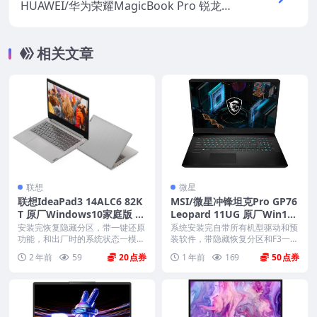
HUAWEI/华为荣耀MagicBook Pro 锐龙版
HLY-W29R Win10家庭版 原厂oem系统
相关文章
联想
微星
联想IdeaPad3 14ALC6 82K
MSI/微星冲锋坦克Pro GP76
T 原厂Windows10家庭版 o
Leopard 11UG 原厂Win10
em系统镜像下载
系统 工厂文件 带F3一键还原
安装完恢复隐藏分区，带一键还原
系统安装完自带所有机型驱动和预
功能，和出厂时的系统状态一模一
装软件，带隐藏恢复分区和F3一键
样。 机型(MTM)...
还原，系统恢复到新...
2 年前
59
20
1 年前
169
50