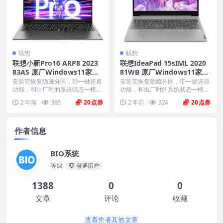
联想
联想
联想小新Pro16 ARP8 2023
联想IdeaPad 15sIML 2020
83AS 原厂Windows11家庭
81WB 原厂Windows11家庭
版 oem系统镜像下载
版 oem系统镜像下载
安装完恢复隐藏分区，带一键还原
安装完恢复隐藏分区，带一键还原
功能，和出厂时的系统状态一模一
功能，和出厂时的系统状态一模一
样。 机型(MTM)...
样。 机型(MTM)...
2 年前
386
20
2 年前
324
20
作者信息
BIO系统
等级
普通用户
1388
0
0
文章
评论
收藏
查看作者其他文章