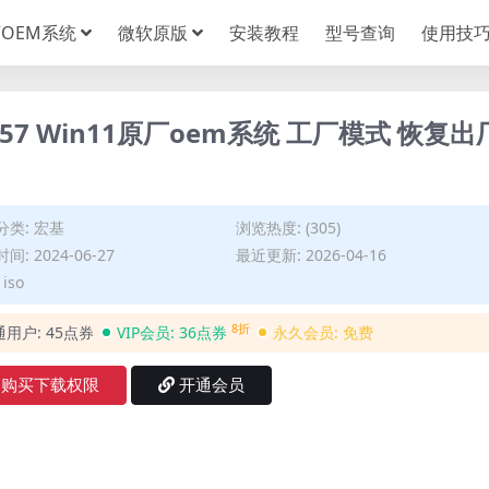
OEM系统
微软原版
安装教程
型号查询
使用技
-57 Win11原厂oem系统 工厂模式 恢复出
分类:
宏基
浏览热度: (305)
间: 2024-06-27
最近更新: 2026-04-16
iso
8折
通用户:
45点券
VIP会员:
36点券
永久会员:
免费
购买下载权限
开通会员