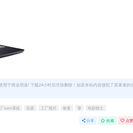
用于商业用途! 下载24小时后尽快删除！如若本站内容侵犯了原著者的
厂oem系统
宏碁
工厂模式
恢复
擎
暗影骑士
分享
收藏
点赞