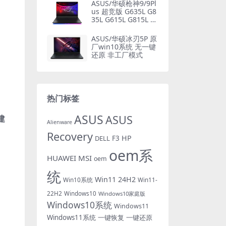
厂文件 带F10智能还
ASUS/华硕枪神9/9Pl
原
us 超竞版 G635L G8
35L G615L G815L 原
厂Win11 24H2系统
非工厂模式
ASUS/华硕冰刃5P 原
厂win10系统 无一键
还原 非工厂模式
热门标签
ASUS
ASUS
建
Alienware
Recovery
HP
DELL
F3
oem系
HUAWEI
MSI
oem
统
Win11 24H2
Win10系统
Win11-
22H2
Windows10
Windows10家庭版
Windows10系统
Windows11
Windows11系统
一键恢复
一键还原