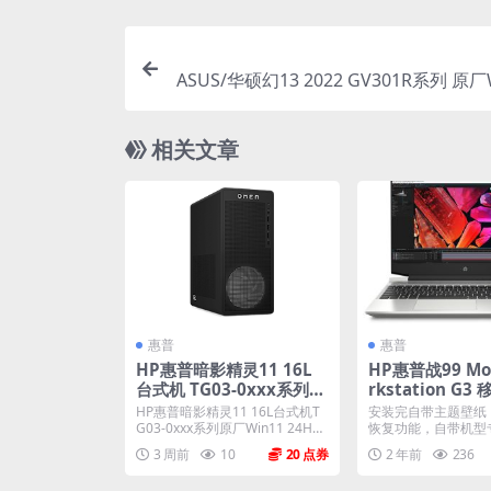
ASUS/华硕幻13 2022 GV301R系列 原厂
s11系统 无一键还原 
相关文章
惠普
惠普
HP惠普暗影精灵11 16L
HP惠普战99 Mob
台式机 TG03-0xxx系列
rkstation G
原厂Win11 24H2系统 原
Windows10原
HP惠普暗影精灵11 16L台式机T
安装完自带主题壁纸
厂oem系统
统镜像下载
G03-0xxx系列原厂Win11 24H
恢复功能，自带机型
2...
软件，将电脑恢复到出厂
3 周前
10
20
2 年前
236