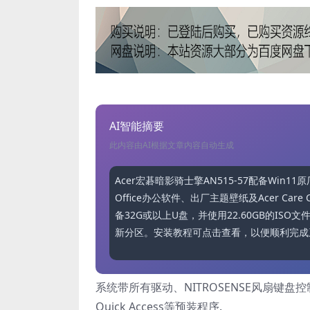
AI智能摘要
此内容由AI根据文章内容自动生成
Acer宏碁暗影骑士擎AN515-57配备Win
Office办公软件、出厂主题壁纸及Acer Car
备32G或以上U盘，并使用22.60GB的I
新分区。安装教程可点击查看，以便顺利完成
系统带所有驱动、NITROSENSE风扇键盘控制中
Quick Access等预装程序.