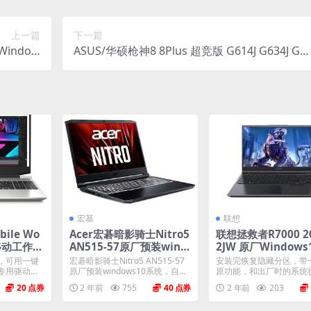
上一篇
下一篇
Window
ASUS/华硕枪神8 8Plus 超竞版 G614J G634J G8
非工厂模式
4J系列 原厂Windows11 23H2系统 无一键还原
非工厂模式
宏基
联想
ile Wo
Acer宏碁暗影骑士Nitro5
联想拯救者R7000 20
3 移动工作站
AN515-57原厂预装wind
2JW 原厂Windows
厂oem系
ows10系统OEM系统下载
庭中文版恢复镜像 原
，可用一键
宏碁暗影骑士Nitro5 AN515-57
安装完恢复隐藏分区，带
m系统
专用驱动和
原厂预装windows10系统，自带
原功能，和出厂时的系统
时...
出...
模一样。 机型(MTM)...
20
2 年前
755
40
2 年前
203