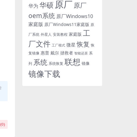
原厂
华硕
原厂
华为
oem系统
原厂Windows10
家庭版
原厂Windows11家庭版
原
工
家庭版
外星人
安装教程
厂系统
厂文件
恢复
微星
恢
工厂模式
惠普
戴尔
拯救者
复镜像
智能还原
系
联想
系统
镜像
系统恢复
列
镜像下载
合
(
0
)