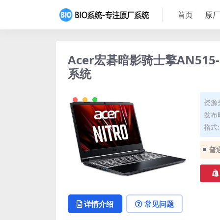
首页
原厂
Acer宏碁暗影骑士擎AN515
系统
资源
发布时
格式: 
普
详情介绍
常见问题