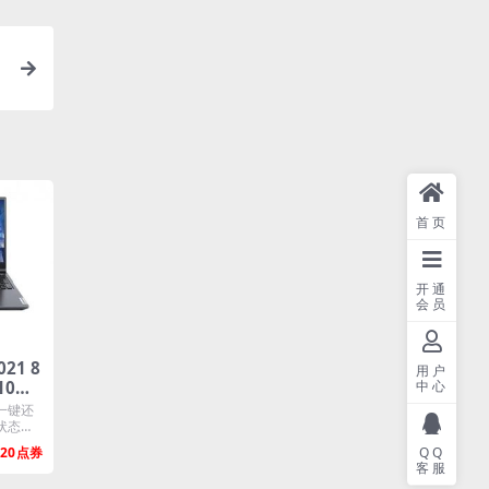
3
首页
开通
会员
21 8
用户
10家
中心
厂oe
一键还
状态一
20
QQ
客服