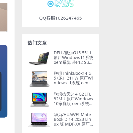
QQ客服1026247465
热门文章
DELL/戴尔G15 5511
原厂Windows11系统
oem系统 带F12 Sup
portAssist OS Recov
ery恢复
联想ThinkBook14 G
5+IRH 21HW 原厂Wi
ndows11系统 oem
系统镜像下载
联想扬天S14 G2 ITL
82MU 原厂Windows
10家庭版 oem系统镜
像下载
华为/HUAWEI Mate
Book D 14 2023 Lin
ux 版 MDF-XX 原厂
Win11 24H2系统 工