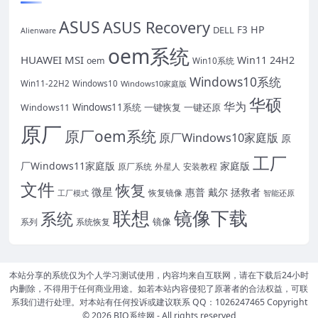
ASUS
ASUS Recovery
HP
DELL
F3
Alienware
oem系统
HUAWEI
MSI
Win11 24H2
oem
Win10系统
Windows10系统
Win11-22H2
Windows10
Windows10家庭版
华硕
华为
Windows11系统
一键恢复
一键还原
Windows11
原厂
原厂oem系统
原厂Windows10家庭版
原
工厂
厂Windows11家庭版
家庭版
外星人
安装教程
原厂系统
文件
恢复
微星
惠普
戴尔
拯救者
恢复镜像
工厂模式
智能还原
联想
镜像下载
系统
镜像
系统恢复
系列
本站分享的系统仅为个人学习测试使用，内容均来自互联网，请在下载后24小时
内删除，不得用于任何商业用途。如若本站内容侵犯了原著者的合法权益，可联
系我们进行处理。对本站有任何投诉或建议联系 QQ：1026247465 Copyright
© 2026
BIO系统网
- All rights reserved