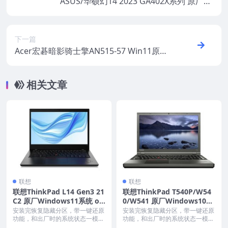
ASUS/华硕幻14 2023 GA402X系列 原厂Wi
ndows11-22H2系统 无一键还原 非工厂模
式
下一篇
Acer宏碁暗影骑士擎AN515-57 Win11原厂
oem系统 工厂模式 恢复出厂系统
相关文章
联想
联想
联想ThinkPad L14 Gen3 21
联想ThinkPad T540P/W54
C2 原厂Windows11系统 oe
0/W541 原厂Windows10专
m系统镜像下载
业版 oem系统镜像下载
安装完恢复隐藏分区，带一键还原
安装完恢复隐藏分区，带一键还原
功能，和出厂时的系统状态一模一
功能，和出厂时的系统状态一模一
样。 机型(MTM)...
样。 机型(MTM)...