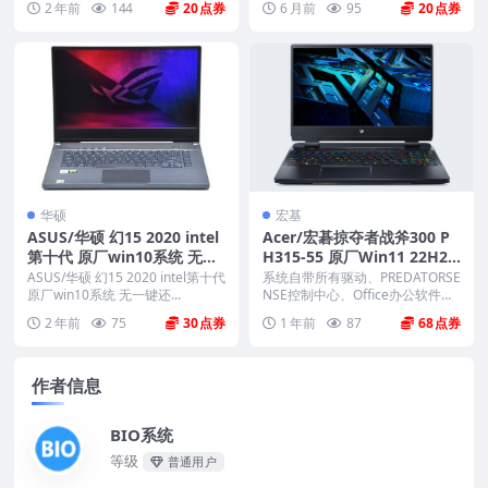
2 年前
144
20
6 月前
95
20
华硕
宏基
ASUS/华硕 幻15 2020 intel
Acer/宏碁掠夺者战斧300 P
第十代 原厂win10系统 无一
H315-55 原厂Win11 22H2
键还原 非工厂模式
系统 工厂文件 带一键恢复
ASUS/华硕 幻15 2020 intel第十代
系统自带所有驱动、PREDATORSE
原厂win10系统 无一键还...
NSE控制中心、Office办公软件、
出厂...
2 年前
75
30
1 年前
87
68
作者信息
BIO系统
等级
普通用户