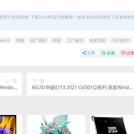
用于商业用途! 下载24小时后尽快删除！如若本站内容侵犯了原著者的
ows10
华硕
原厂系统
原装
工厂模式
恢复功能
飞行堡垒7
分享
收藏
点赞
上一篇
下一篇
Window
ASUS/华硕幻13 2021 GV301Q系列 原装Windo
F12功能
ws10原厂系统 工厂模式 带ASUS Recovery恢复
功能