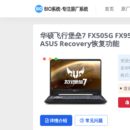
首页
原厂
华硕飞行堡垒7 FX505G FX
ASUS Recovery恢复功能
资源
发布时
格式: 
普
详情介绍
常见问题