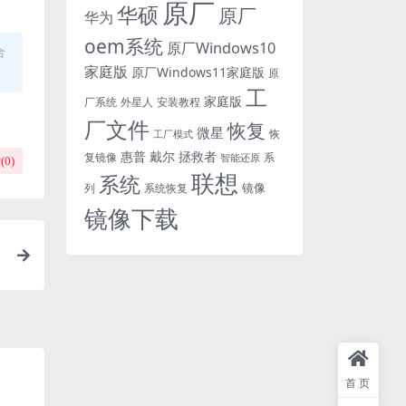
原厂
华硕
原厂
华为
oem系统
原厂Windows10
合
家庭版
原厂Windows11家庭版
原
工
家庭版
外星人
安装教程
厂系统
厂文件
恢复
微星
恢
工厂模式
惠普
戴尔
拯救者
复镜像
智能还原
系
(
0
)
联想
系统
镜像
系统恢复
列
镜像下载
首页