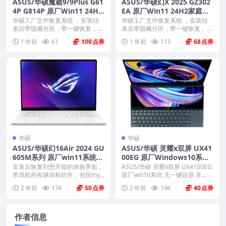
ASUS/华硕魔霸9/9Plus G61
ASUS/华硕幻X 2025 GZ302
4P G814P 原厂Win11 24H2
EA 原厂Win11 24H2家庭版
专业版系统 工厂文件 带ASU
系统 工厂文件 带ASUS Reco
华硕工厂文件恢复系统 ，安装结
华硕工厂文件恢复系统 ，安装结
S Recovery恢复
束后带隐藏分区，带一键恢复，以
very恢复
束后带隐藏分区，带一键恢复，以
及机器所有的驱动和软...
及机器所有的驱动和软...
1 年前
61
100
1 年前
113
68
华硕
华硕
ASUS/华硕幻16Air 2024 GU
ASUS/华硕 灵耀x双屏 UX41
605M系列 原厂win11系统
00EG 原厂Windows10系统
无一键还原 非工厂模式
无一键还原 非工厂模式
安装后恢复到您开箱的体验界面，
ASUS/华硕 灵耀x双屏 UX4100EG
带原机所有驱动和软件，包括mya
原厂win10系统 无一键还原 非...
sus mcafe...
2 年前
174
50
2 年前
194
40
作者信息